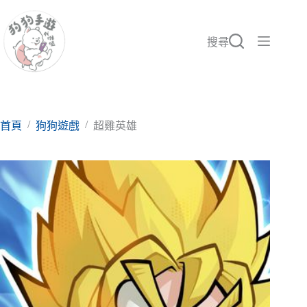
跳
至
主
搜尋
要
內
容
/
/
首頁
狗狗遊戲
超雞英雄