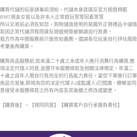
購買代儲的玩家請事前須知，代儲本身就違反官方遊戲規範
RMT現金交易以及非本人正常遊玩等等因素等等
所以交易前必須告知您，狗狗儲值使用的是國外正規禮品卡儲值
若因正常代儲流程而違反遊戲規章被鎖請自行負責。
我方作為中間服務商只做告知義務，還請各位玩家自行評估風險
考量後再購買。
購買商品服務前,如未滿二十歲之未成年人進行消費行為購買,應
得法定代理人同意,並遵守本服務條款及相關法律規定。年滿二
十歲之成年人需自行負完全的行爲能力責任。當您下單進行訂單
商品交易後,即視為您的法定代理人(或監護人)已閱讀、瞭解並同
意接受本服務條款之所有內容及其後續之修改或變更。
【購買後】，【視同同意】【購買客戶自行承擔負責任】