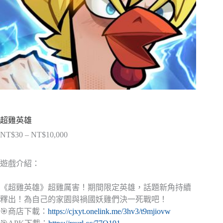
超雞英雄
NT$
30
–
NT$
10,000
價
格
範
遊戲介紹：
圍：
NT$30
《超雞英雄》超雞厲害！期間限定英雄，話題新角持續
到
釋出！為自己的家園與禍國妖雞們決一死戰吧！
NT$10,000
🎯商店下載：
https://cjxyt.onelink.me/3hv3/t9mjiovw