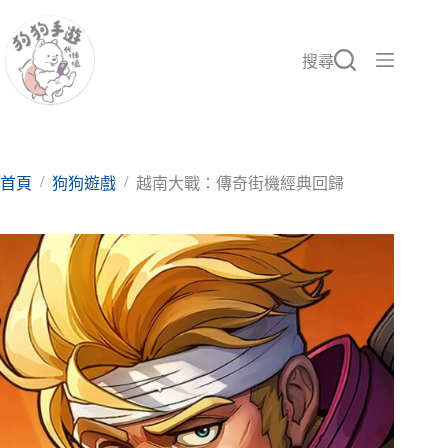
跳
至
主
搜尋
要
內
容
/
/
首頁
狗狗遊戲
越南大戰：傳奇街機經典回歸