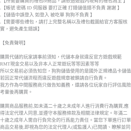
.【所需要購買的禮包or商品，請依造遊戲內現有的禮包為主 】
.【帳號 密碼 ID 伺服器 要打正確 打錯儲值錯不負責 謝謝 】
.【儲值中誤登入 如登入 被吃單 狗狗不負責 】
.【需要哪些禮包，請打上完整名稱以及禮包截圖給官方客服核
實，避免產生錯誤】
【免責聲明】
購買代儲的玩家請事前須知，代儲本身就違反官方遊戲規範
RMT現金交易以及非本人正常遊玩等等因素等等
所以交易前必須告知您，狗狗儲值使用的是國外正規禮品卡儲值
若因正常代儲流程而違反遊戲規章被鎖請自行負責。
我方作為中間服務商只做告知義務，還請各位玩家自行評估風險
考量後再購買。
購買商品服務前,如未滿二十歲之未成年人進行消費行為購買,應
得法定代理人同意,並遵守本服務條款及相關法律規定。年滿二
十歲之成年人需自行負完全的行爲能力責任。當您下單進行訂單
商品交易後,即視為您的法定代理人(或監護人)已閱讀、瞭解並同