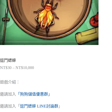
逗鬥蟋蟀
NT$
30
–
NT$
10,000
價
格
範
遊戲介紹：
圍：
NT$30
邀請加入
「狗狗儲值優惠群」
到
NT$10,000
邀請加入「
逗鬥蟋蟀 LINE討論群
」