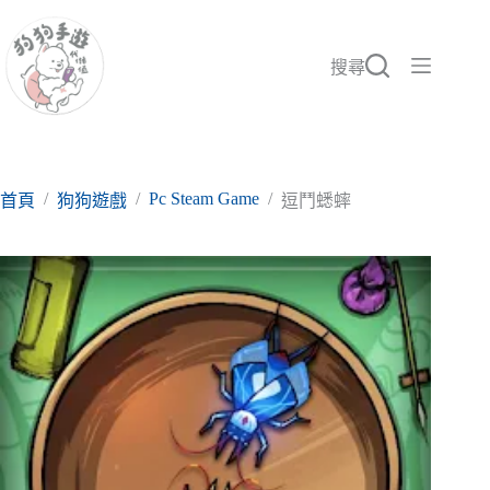
跳
至
主
搜尋
要
內
容
/
/
Pc Steam Game
/
首頁
狗狗遊戲
逗鬥蟋蟀