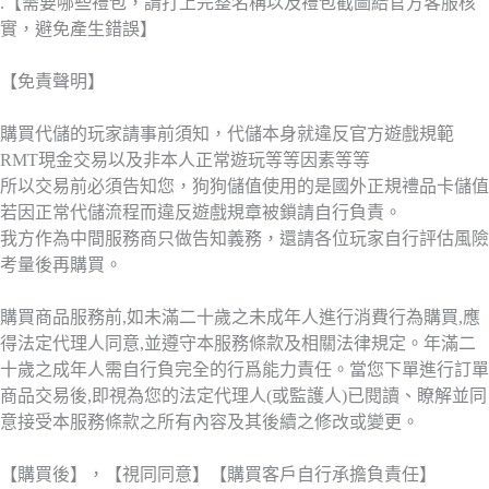
.【需要哪些禮包，請打上完整名稱以及禮包截圖給官方客服核
實，避免產生錯誤】
【免責聲明】
購買代儲的玩家請事前須知，代儲本身就違反官方遊戲規範
RMT現金交易以及非本人正常遊玩等等因素等等
所以交易前必須告知您，狗狗儲值使用的是國外正規禮品卡儲值
若因正常代儲流程而違反遊戲規章被鎖請自行負責。
我方作為中間服務商只做告知義務，還請各位玩家自行評估風險
考量後再購買。
購買商品服務前,如未滿二十歲之未成年人進行消費行為購買,應
得法定代理人同意,並遵守本服務條款及相關法律規定。年滿二
十歲之成年人需自行負完全的行爲能力責任。當您下單進行訂單
商品交易後,即視為您的法定代理人(或監護人)已閱讀、瞭解並同
意接受本服務條款之所有內容及其後續之修改或變更。
【購買後】，【視同同意】【購買客戶自行承擔負責任】