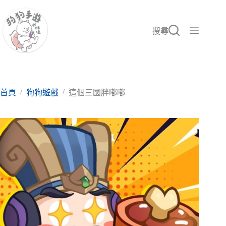
跳
至
主
搜尋
要
內
容
/
/
首頁
狗狗遊戲
這個三國胖嘟嘟