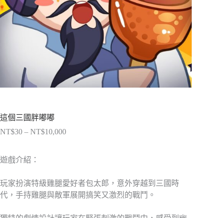
這個三國胖嘟嘟
NT$
30
–
NT$
10,000
價
格
範
遊戲介紹：
圍：
NT$30
玩家扮演特級雞腿愛好者包太郎，意外穿越到三國時
到
代，手持雞腿與敵軍展開搞笑又激烈的戰鬥。
NT$10,000