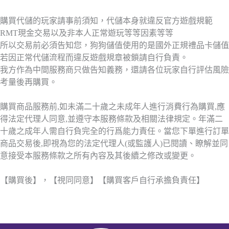
購買代儲的玩家請事前須知，代儲本身就違反官方遊戲規範
RMT現金交易以及非本人正常遊玩等等因素等等
所以交易前必須告知您，狗狗儲值使用的是國外正規禮品卡儲值
若因正常代儲流程而違反遊戲規章被鎖請自行負責。
我方作為中間服務商只做告知義務，還請各位玩家自行評估風險
考量後再購買。
購買商品服務前,如未滿二十歲之未成年人進行消費行為購買,應
得法定代理人同意,並遵守本服務條款及相關法律規定。年滿二
十歲之成年人需自行負完全的行爲能力責任。當您下單進行訂單
商品交易後,即視為您的法定代理人(或監護人)已閱讀、瞭解並同
意接受本服務條款之所有內容及其後續之修改或變更。
【購買後】，【視同同意】【購買客戶自行承擔負責任】