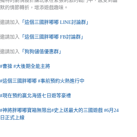
獨特的劇情設計讓玩家在緊張刺激的戰鬥中，感受到幽
默的情節轉折，增添遊戲趣味。
邀請加入
「這個三國胖嘟嘟 LINE討論群」
邀請加入
「這個三國胖嘟嘟 FB討論群」
邀請加入
「狗狗儲值優惠群」
#曹操
#大後期全能主將
#這個三國胖嘟嘟
#事前預約火熱進行中
#現在預約贏北海道七日遊等豪禮
#神將胖嘟嘟寶箱無限出
#史上送最大的三國遊戲
#6月24
日正式上線