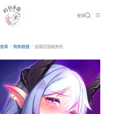
跳
至
主
搜尋
要
內
容
/
/
首頁
狗狗遊戲
這個亞瑟超兇的