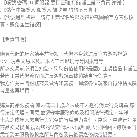
.【帳號 密碼 ID 伺服器 要打正確 打錯儲值錯不負責 謝謝 】
.【儲值中誤登入 如登入 被吃單 狗狗不負責 】
.【需要哪些禮包，請打上完整名稱以及禮包截圖給官方客服核
實，避免產生錯誤】
【免責聲明】
購買代儲的玩家請事前須知，代儲本身就違反官方遊戲規範
RMT現金交易以及非本人正常遊玩等等因素等等
所以交易前必須告知您，狗狗儲值使用的是國外正規禮品卡儲值
若因正常代儲流程而違反遊戲規章被鎖請自行負責。
我方作為中間服務商只做告知義務，還請各位玩家自行評估風險
考量後再購買。
購買商品服務前,如未滿二十歲之未成年人進行消費行為購買,應
得法定代理人同意,並遵守本服務條款及相關法律規定。年滿二
十歲之成年人需自行負完全的行爲能力責任。當您下單進行訂單
商品交易後,即視為您的法定代理人(或監護人)已閱讀、瞭解並同
意接受本服務條款之所有內容及其後續之修改或變更。