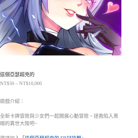
這個亞瑟超兇的
NT$
30
–
NT$
10,000
價
格
範
遊戲介紹：
圍：
NT$30
全新卡牌冒險與少女們一起開展心動冒險，拯救陷入黑
到
暗的異世大陸吧~
NT$10,000