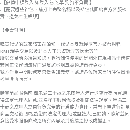
.【儲值中誤登入 如登入 被吃單 狗狗不負責 】
.【需要哪些禮包，請打上完整名稱以及禮包截圖給官方客服核
實，避免產生錯誤】
【免責聲明】
購買代儲的玩家請事前須知，代儲本身就違反官方遊戲規範
RMT現金交易以及非本人正常遊玩等等因素等等
所以交易前必須告知您，狗狗儲值使用的是國外正規禮品卡儲值
若因正常代儲流程而違反遊戲規章被鎖請自行負責。
我方作為中間服務商只做告知義務，還請各位玩家自行評估風險
考量後再購買。
購買商品服務前,如未滿二十歲之未成年人進行消費行為購買,應
得法定代理人同意,並遵守本服務條款及相關法律規定。年滿二
十歲之成年人需自行負完全的行爲能力責任。當您下單進行訂單
商品交易後,即視為您的法定代理人(或監護人)已閱讀、瞭解並同
意接受本服務條款之所有內容及其後續之修改或變更。