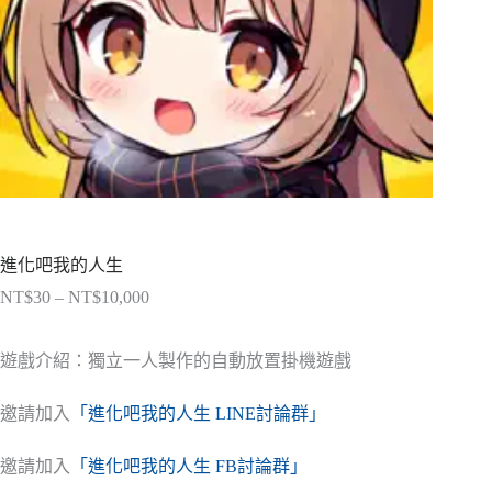
進化吧我的人生
NT$
30
–
NT$
10,000
價
格
範
遊戲介紹：獨立一人製作的自動放置掛機遊戲
圍：
NT$30
邀請加入
「進化吧我的人生 LINE討論群」
到
NT$10,000
邀請加入
「進化吧我的人生 FB討論群」