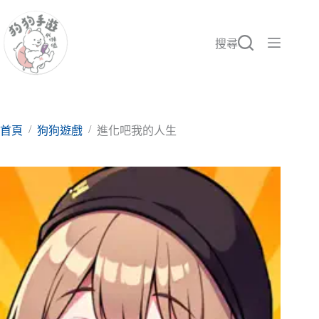
跳
至
主
搜尋
要
內
容
/
/
首頁
狗狗遊戲
進化吧我的人生