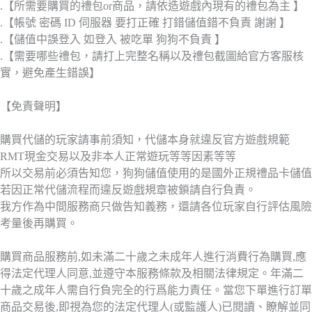
.【所需要購買的禮包or商品，請依造遊戲內現有的禮包為主 】
.【帳號 密碼 ID 伺服器 要打正確 打錯儲值錯不負責 謝謝 】
.【儲值中誤登入 如登入 被吃單 狗狗不負責 】
.【需要哪些禮包，請打上完整名稱以及禮包截圖給官方客服核
實，避免產生錯誤】
【免責聲明】
購買代儲的玩家請事前須知，代儲本身就違反官方遊戲規範
RMT現金交易以及非本人正常遊玩等等因素等等
所以交易前必須告知您，狗狗儲值使用的是國外正規禮品卡儲值
若因正常代儲流程而違反遊戲規章被鎖請自行負責。
我方作為中間服務商只做告知義務，還請各位玩家自行評估風險
考量後再購買。
購買商品服務前,如未滿二十歲之未成年人進行消費行為購買,應
得法定代理人同意,並遵守本服務條款及相關法律規定。年滿二
十歲之成年人需自行負完全的行爲能力責任。當您下單進行訂單
商品交易後,即視為您的法定代理人(或監護人)已閱讀、瞭解並同