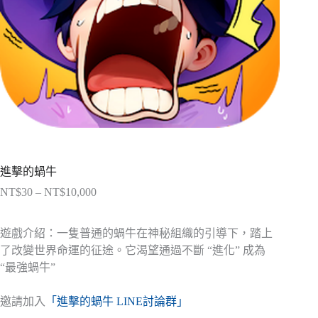
進擊的蝸牛
NT$
30
–
NT$
10,000
價
格
範
遊戲介紹：一隻普通的蝸牛在神秘組織的引導下，踏上
圍：
了改變世界命運的征途。它渴望通過不斷 “進化” 成為
NT$30
“最強蝸牛”
到
NT$10,000
邀請加入
「進擊的蝸牛 LINE討論群」