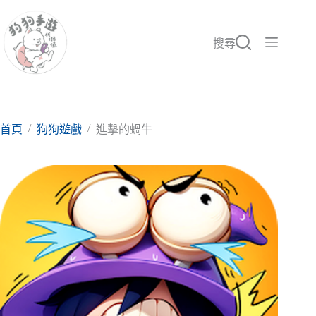
跳
至
主
搜尋
要
內
容
/
/
首頁
狗狗遊戲
進擊的蝸牛