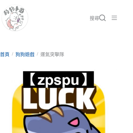
跳
至
主
搜尋
要
內
容
/
/
首頁
狗狗遊戲
運氣突擊隊