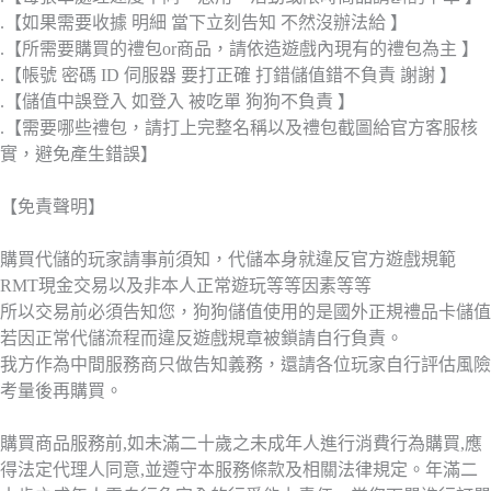
.【如果需要收據 明細 當下立刻告知 不然沒辦法給 】
.【所需要購買的禮包or商品，請依造遊戲內現有的禮包為主 】
.【帳號 密碼 ID 伺服器 要打正確 打錯儲值錯不負責 謝謝 】
.【儲值中誤登入 如登入 被吃單 狗狗不負責 】
.【需要哪些禮包，請打上完整名稱以及禮包截圖給官方客服核
實，避免產生錯誤】
【免責聲明】
購買代儲的玩家請事前須知，代儲本身就違反官方遊戲規範
RMT現金交易以及非本人正常遊玩等等因素等等
所以交易前必須告知您，狗狗儲值使用的是國外正規禮品卡儲值
若因正常代儲流程而違反遊戲規章被鎖請自行負責。
我方作為中間服務商只做告知義務，還請各位玩家自行評估風險
考量後再購買。
購買商品服務前,如未滿二十歲之未成年人進行消費行為購買,應
得法定代理人同意,並遵守本服務條款及相關法律規定。年滿二