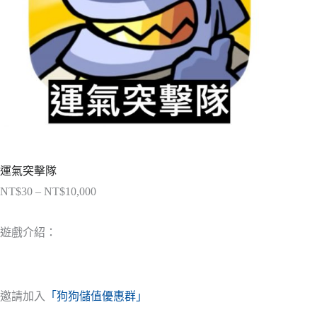
運氣突擊隊
NT$
30
–
NT$
10,000
價
格
範
遊戲介紹：
圍：
NT$30
到
NT$10,000
邀請加入
「狗狗儲值優惠群」