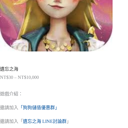
遺忘之海
NT$
30
–
NT$
10,000
價
格
範
遊戲介紹：
圍：
NT$30
邀請加入
「狗狗儲值優惠群」
到
NT$10,000
邀請加入「
遺忘之海 LINE討論群
」