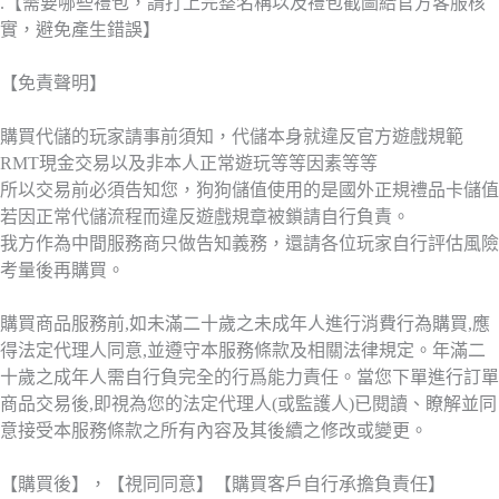
.【需要哪些禮包，請打上完整名稱以及禮包截圖給官方客服核
實，避免產生錯誤】
【免責聲明】
購買代儲的玩家請事前須知，代儲本身就違反官方遊戲規範
RMT現金交易以及非本人正常遊玩等等因素等等
所以交易前必須告知您，狗狗儲值使用的是國外正規禮品卡儲值
若因正常代儲流程而違反遊戲規章被鎖請自行負責。
我方作為中間服務商只做告知義務，還請各位玩家自行評估風險
考量後再購買。
購買商品服務前,如未滿二十歲之未成年人進行消費行為購買,應
得法定代理人同意,並遵守本服務條款及相關法律規定。年滿二
十歲之成年人需自行負完全的行爲能力責任。當您下單進行訂單
商品交易後,即視為您的法定代理人(或監護人)已閱讀、瞭解並同
意接受本服務條款之所有內容及其後續之修改或變更。
【購買後】，【視同同意】【購買客戶自行承擔負責任】