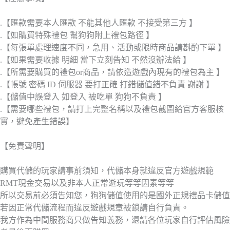
.【匯款需要本人匯款 不能其他人匯款 不接受第三方 】
.【如購買特殊禮包 幫狗狗附上禮包路徑 】
.【每張單處理速度不同，急用、活動或限時商品請斟酌下單 】
.【如果需要收據 明細 當下立刻告知 不然沒辦法給 】
.【所需要購買的禮包or商品，請依造遊戲內現有的禮包為主 】
.【帳號 密碼 ID 伺服器 要打正確 打錯儲值錯不負責 謝謝 】
.【儲值中誤登入 如登入 被吃單 狗狗不負責 】
.【需要哪些禮包，請打上完整名稱以及禮包截圖給官方客服核
實，避免產生錯誤】
【免責聲明】
購買代儲的玩家請事前須知，代儲本身就違反官方遊戲規範
RMT現金交易以及非本人正常遊玩等等因素等等
所以交易前必須告知您，狗狗儲值使用的是國外正規禮品卡儲值
若因正常代儲流程而違反遊戲規章被鎖請自行負責。
我方作為中間服務商只做告知義務，還請各位玩家自行評估風險