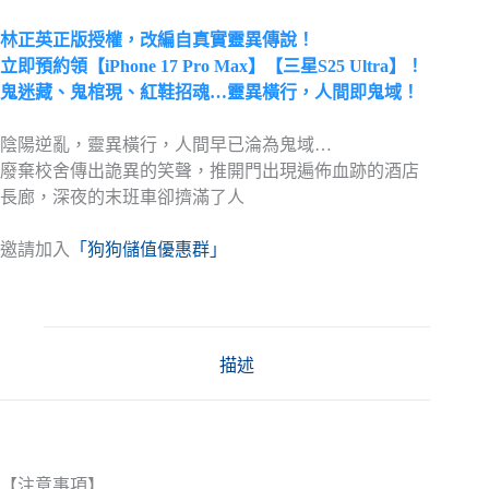
林正英正版授權，改編自真實靈異傳說！
立即預約領【iPhone 17 Pro Max】【三星S25 Ultra】！
鬼迷藏、鬼棺現、紅鞋招魂…靈異橫行，人間即鬼域！
陰陽逆亂，靈異橫行，人間早已淪為鬼域…
廢棄校舍傳出詭異的笑聲，推開門出現遍佈血跡的酒店
長廊，深夜的末班車卻擠滿了人
邀請加入
「狗狗儲值優惠群」
描述
【注意事項】