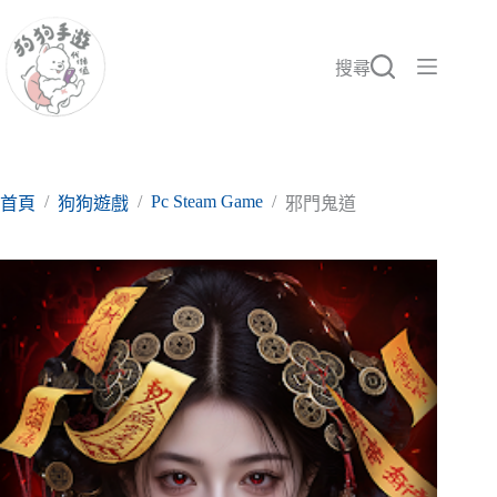
跳
至
主
搜尋
要
內
容
/
/
Pc Steam Game
/
首頁
狗狗遊戲
邪門鬼道