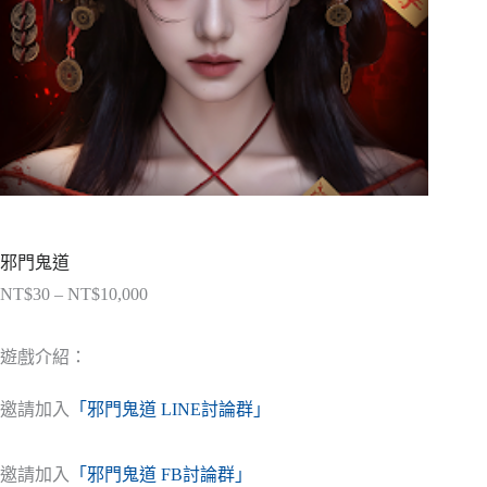
邪門鬼道
NT$
30
–
NT$
10,000
價
格
範
遊戲介紹：
圍：
NT$30
邀請加入
「邪門鬼道 LINE討論群」
到
NT$10,000
邀請加入
「邪門鬼道 FB討論群」