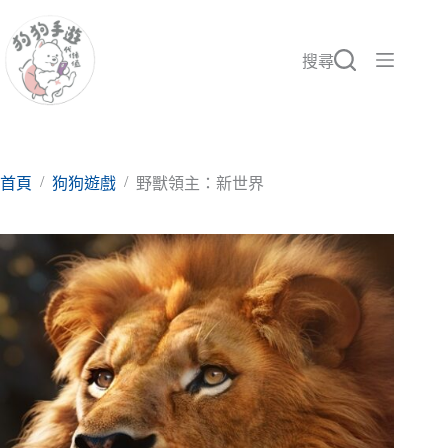
跳
至
主
搜尋
要
內
容
/
/
首頁
狗狗遊戲
野獸領主：新世界