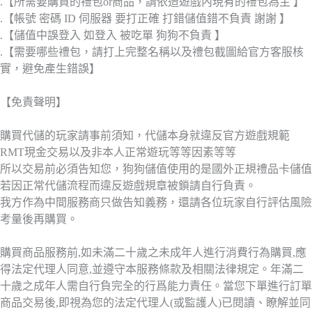
.【所需要購買的禮包or商品，請依造遊戲內現有的禮包為主 】
.【帳號 密碼 ID 伺服器 要打正確 打錯儲值錯不負責 謝謝 】
.【儲值中誤登入 如登入 被吃單 狗狗不負責 】
.【需要哪些禮包，請打上完整名稱以及禮包截圖給官方客服核
實，避免產生錯誤】
【免責聲明】
購買代儲的玩家請事前須知，代儲本身就違反官方遊戲規範
RMT現金交易以及非本人正常遊玩等等因素等等
所以交易前必須告知您，狗狗儲值使用的是國外正規禮品卡儲值
若因正常代儲流程而違反遊戲規章被鎖請自行負責。
我方作為中間服務商只做告知義務，還請各位玩家自行評估風險
考量後再購買。
購買商品服務前,如未滿二十歲之未成年人進行消費行為購買,應
得法定代理人同意,並遵守本服務條款及相關法律規定。年滿二
十歲之成年人需自行負完全的行爲能力責任。當您下單進行訂單
商品交易後,即視為您的法定代理人(或監護人)已閱讀、瞭解並同