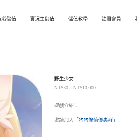
遊戲儲值
實況主儲值
儲值教學
註冊會員
野生少女
NT$
30
–
NT$
10,000
價
格
範
遊戲介紹：
圍：
NT$30
邀請加入
「狗狗儲值優惠群」
到
NT$10,000