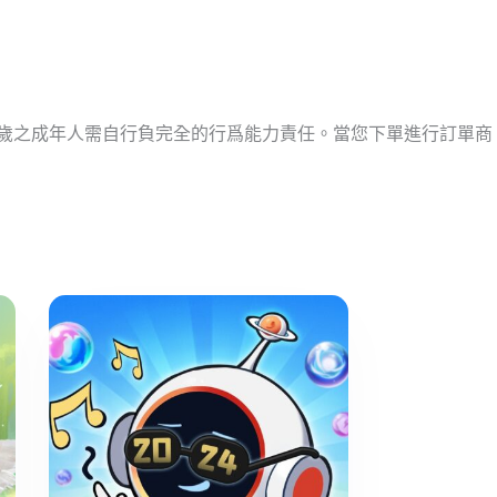
十歲之成年人需自行負完全的行爲能力責任。當您下單進行訂單商