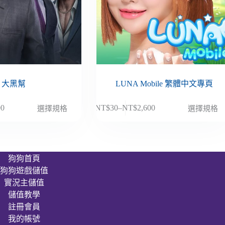
大黑幫
LUNA Mobile 繁體中文專頁
此
00
NT$
30
–
NT$
2,600
選擇規格
選擇規格
價
產
格
品
範
有
圍：
多
狗狗首頁
NT$30
種
狗狗遊戲儲值
到
款
00
NT$2,600
實況主儲值
式。
儲值教學
可
註冊會員
在
我的帳號
產