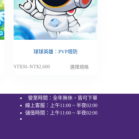
球球英雄：PVP塔防
此
NT$
30
–
NT$
2,600
選擇規格
價
產
格
品
範
有
圍：
多
營業時間：全年無休，皆可下單
NT$30
種
線上客服：上午11:00 ~ 半夜02:00
到
款
NT$2,600
儲值時間：上午11:00 ~ 半夜02:00
式。
可
在
產