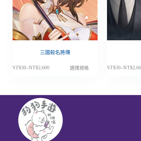
三國殺名將傳
此
此
NT$
30
–
NT$
2,600
NT$
30
–
NT$
2,6
選擇規格
價
價
產
產
格
格
品
品
範
範
有
有
圍：
圍：
多
多
NT$30
NT$30
種
種
到
到
款
款
NT$2,600
NT$2,6
式。
式。
可
可
在
在
產
產