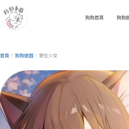
跳
至
主
狗狗首頁
狗狗
要
內
容
/
/
首頁
狗狗遊戲
野生少女