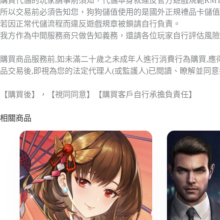
購買代儲的玩家請事前須知，代儲本身就違反官方遊戲規範RM
所以交易前必須告知您，狗狗儲值使用的是國外正規禮品卡儲值
若因正常代儲流程而違反遊戲規章被鎖請自行負責。
我方作為中間服務商只做告知義務，還請各位玩家自行評估風險
購買商品服務前,如未滿二十歲之未成年人進行消費行為購買,
品交易後,即視為您的法定代理人(或監護人)已閱讀、瞭解並同
【購買後】，【視同同意】【購買客戶自行承擔負責任】
相關商品