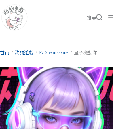
跳
至
主
搜尋
要
內
容
/
/
Pc Steam Game
/
首頁
狗狗遊戲
量子機動隊