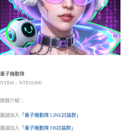
量子機動隊
NT$
30
–
NT$
10,000
價
格
範
遊戲介紹：
圍：
NT$30
邀請加入
「量子機動隊 LINE討論群」
到
NT$10,000
邀請加入
「量子機動隊 FB討論群」