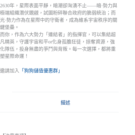
2630年，星際表面平靜，暗潮卻洶湧不止——暗·勢力與
極端組織潛伏覬覦，試圖粉碎聯合政府的脆弱統治；而
光·勢力作為在星際中的守衛者，成為維系宇宙秩序的關
鍵堡壘。
而你，作為六大勢力「連結者」的指揮官，可以集結超
凡精英，守護宇宙和平or化身孤膽狂徒，掠奪資源，強
化隊伍，投身無盡的爭鬥與背叛。每一次選擇，都將重
塑星際命運！
邀請加入
「狗狗儲值優惠群」
描述