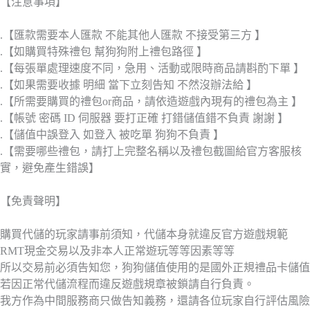
【注意事項】
.【匯款需要本人匯款 不能其他人匯款 不接受第三方 】
.【如購買特殊禮包 幫狗狗附上禮包路徑 】
.【每張單處理速度不同，急用、活動或限時商品請斟酌下單 】
.【如果需要收據 明細 當下立刻告知 不然沒辦法給 】
.【所需要購買的禮包or商品，請依造遊戲內現有的禮包為主 】
.【帳號 密碼 ID 伺服器 要打正確 打錯儲值錯不負責 謝謝 】
.【儲值中誤登入 如登入 被吃單 狗狗不負責 】
.【需要哪些禮包，請打上完整名稱以及禮包截圖給官方客服核
實，避免產生錯誤】
【免責聲明】
購買代儲的玩家請事前須知，代儲本身就違反官方遊戲規範
RMT現金交易以及非本人正常遊玩等等因素等等
所以交易前必須告知您，狗狗儲值使用的是國外正規禮品卡儲值
若因正常代儲流程而違反遊戲規章被鎖請自行負責。
我方作為中間服務商只做告知義務，還請各位玩家自行評估風險