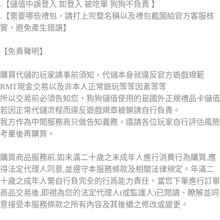
.【儲值中誤登入 如登入 被吃單 狗狗不負責 】
.【需要哪些禮包，請打上完整名稱以及禮包截圖給官方客服核
實，避免產生錯誤】
【免責聲明】
購買代儲的玩家請事前須知，代儲本身就違反官方遊戲規範
RMT現金交易以及非本人正常遊玩等等因素等等
所以交易前必須告知您，狗狗儲值使用的是國外正規禮品卡儲值
若因正常代儲流程而違反遊戲規章被鎖請自行負責。
我方作為中間服務商只做告知義務，還請各位玩家自行評估風險
考量後再購買。
購買商品服務前,如未滿二十歲之未成年人進行消費行為購買,應
得法定代理人同意,並遵守本服務條款及相關法律規定。年滿二
十歲之成年人需自行負完全的行爲能力責任。當您下單進行訂單
商品交易後,即視為您的法定代理人(或監護人)已閱讀、瞭解並同
意接受本服務條款之所有內容及其後續之修改或變更。