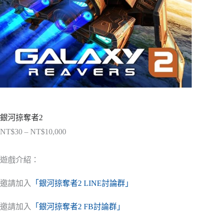
銀河掠奪者2
NT$
30
–
NT$
10,000
價
格
範
遊戲介紹：
圍：
NT$30
邀請加入
「銀河掠奪者2 LINE討論群」
到
NT$10,000
邀請加入
「銀河掠奪者2 FB討論群」