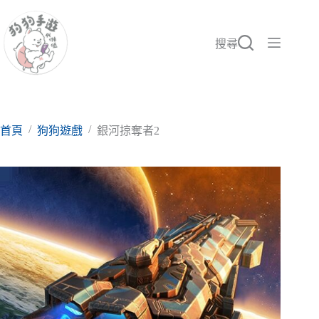
跳
至
主
搜尋
要
內
容
/
/
首頁
狗狗遊戲
銀河掠奪者2