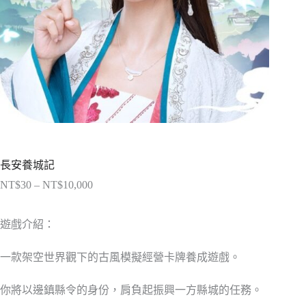
長安養城記
NT$
30
–
NT$
10,000
價
格
範
遊戲介紹：
圍：
NT$30
一款架空世界觀下的古風模擬經營卡牌養成遊戲。
到
NT$10,000
你將以邊鎮縣令的身份，肩負起振興一方縣城的任務。