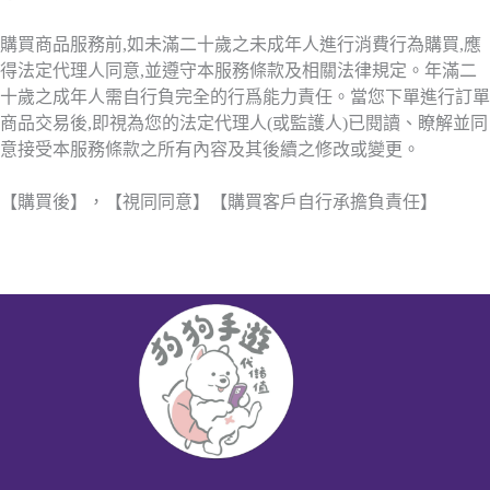
購買商品服務前,如未滿二十歲之未成年人進行消費行為購買,應
得法定代理人同意,並遵守本服務條款及相關法律規定。年滿二
十歲之成年人需自行負完全的行爲能力責任。當您下單進行訂單
商品交易後,即視為您的法定代理人(或監護人)已閱讀、瞭解並同
意接受本服務條款之所有內容及其後續之修改或變更。
【購買後】，【視同同意】【購買客戶自行承擔負責任】