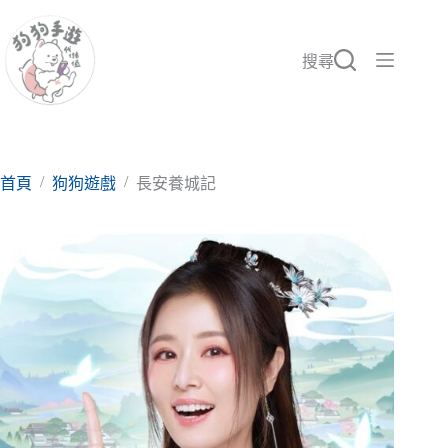
跳
至
主
搜尋
要
內
容
/
/
首頁
狗狗遊戲
長安養城記