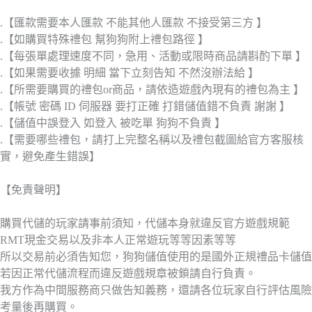
.【匯款需要本人匯款 不能其他人匯款 不接受第三方 】
.【如購買特殊禮包 幫狗狗附上禮包路徑 】
.【每張單處理速度不同，急用、活動或限時商品請斟酌下單 】
.【如果需要收據 明細 當下立刻告知 不然沒辦法給 】
.【所需要購買的禮包or商品，請依造遊戲內現有的禮包為主 】
.【帳號 密碼 ID 伺服器 要打正確 打錯儲值錯不負責 謝謝 】
.【儲值中誤登入 如登入 被吃單 狗狗不負責 】
.【需要哪些禮包，請打上完整名稱以及禮包截圖給官方客服核
實，避免產生錯誤】
【免責聲明】
購買代儲的玩家請事前須知，代儲本身就違反官方遊戲規範
RMT現金交易以及非本人正常遊玩等等因素等等
所以交易前必須告知您，狗狗儲值使用的是國外正規禮品卡儲值
若因正常代儲流程而違反遊戲規章被鎖請自行負責。
我方作為中間服務商只做告知義務，還請各位玩家自行評估風險
考量後再購買。