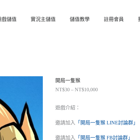
遊戲儲值
實況主儲值
儲值教學
註冊會員
開局一隻猴
NT$
30
–
NT$
10,000
價
格
範
遊戲介紹：
圍：
NT$30
邀請加入
「開局一隻猴 LINE討論群」
到
NT$10,000
邀請加入
「開局一隻猴 FB討論群」