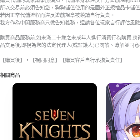
購買代儲的玩家請事前須知，代儲本身就違反官方遊戲規範RM
所以交易前必須告知您，狗狗儲值使用的是國外正規禮品卡儲值
若因正常代儲流程而違反遊戲規章被鎖請自行負責。
我方作為中間服務商只做告知義務，還請各位玩家自行評估風險
購買商品服務前,如未滿二十歲之未成年人進行消費行為購買,
品交易後,即視為您的法定代理人(或監護人)已閱讀、瞭解並同
【購買後】，【視同同意】【購買客戶自行承擔負責任】
相關商品