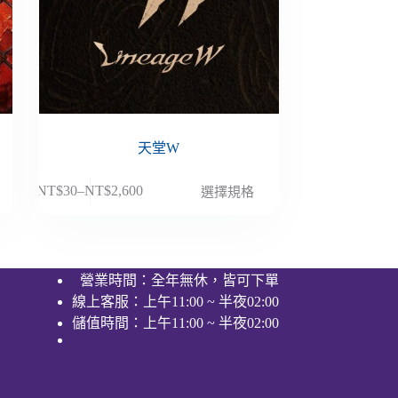
天堂W
此
NT$
30
–
NT$
2,600
選擇規格
價
產
格
品
範
有
圍：
多
營業時間：全年無休，皆可下單
NT$30
種
線上客服：上午11:00 ~ 半夜02:00
到
款
NT$2,600
儲值時間：上午11:00 ~ 半夜02:00
式。
可
在
產