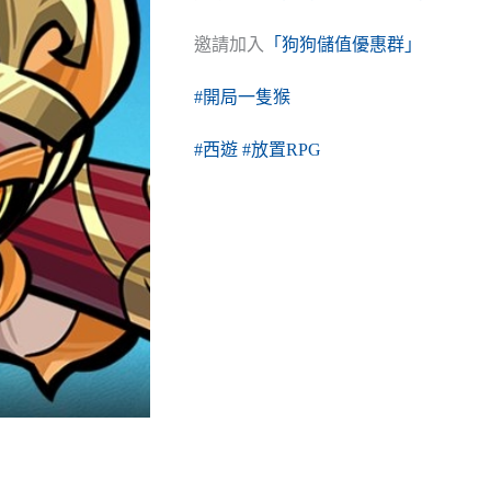
邀請加入
「狗狗儲值優惠群」
#開局一隻猴
#西遊
#放置RPG