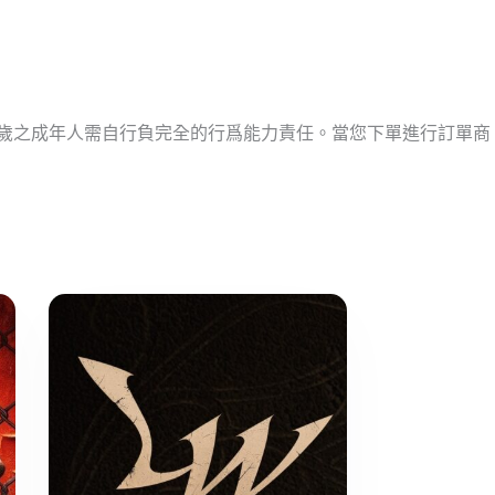
十歲之成年人需自行負完全的行爲能力責任。當您下單進行訂單商