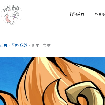
跳
至
主
狗狗首頁
狗狗
要
內
容
/
/
首頁
狗狗遊戲
開局一隻猴