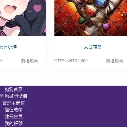
第七史詩
末日喧囂
此
00
NT$
30
–
NT$
2,600
選擇規格
選擇規格
價
產
格
品
範
有
圍：
多
狗狗首頁
NT$30
種
狗狗遊戲儲值
到
款
00
NT$2,600
實況主儲值
式。
儲值教學
可
註冊會員
在
我的帳號
產