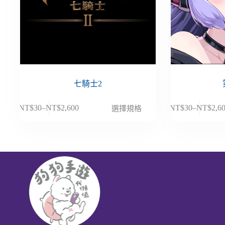
七騎士2
此
此
NT$
30
–
NT$
2,600
NT$
30
–
NT$
2,6
選擇規格
價
價
產
產
格
格
品
品
範
範
有
有
圍：
圍：
多
多
NT$30
NT$30
種
種
到
到
款
款
NT$2,600
NT$2,6
式。
式。
可
可
在
在
產
產