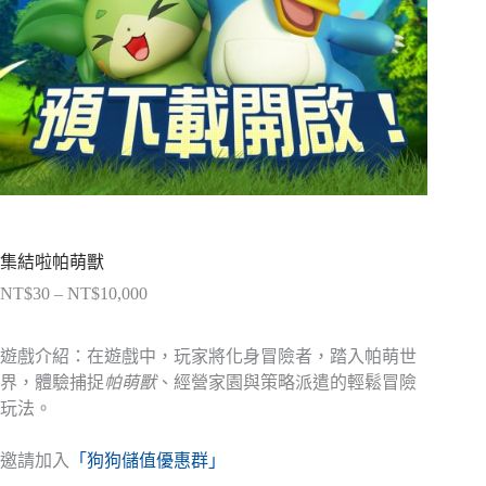
集結啦帕萌獸
NT$
30
–
NT$
10,000
價
格
範
遊戲介紹：在遊戲中，玩家將化身冒險者，踏入帕萌世
圍：
界，體驗捕捉
帕萌獸
、經營家園與策略派遣的輕鬆冒險
NT$30
玩法。
到
NT$10,000
邀請加入
「狗狗儲值優惠群」