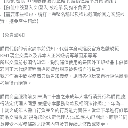
.【帳號 密碼 ID 伺服器 要打正確 打錯儲值錯不負責 謝謝 】
.【儲值中誤登入 如登入 被吃單 狗狗不負責 】
.【需要哪些禮包，請打上完整名稱以及禮包截圖給官方客服核
實，避免產生錯誤】
【免責聲明】
購買代儲的玩家請事前須知，代儲本身就違反官方遊戲規範
RMT現金交易以及非本人正常遊玩等等因素等等
所以交易前必須告知您，狗狗儲值使用的是國外正規禮品卡儲值
若因正常代儲流程而違反遊戲規章被鎖請自行負責。
我方作為中間服務商只做告知義務，還請各位玩家自行評估風險
考量後再購買。
購買商品服務前,如未滿二十歲之未成年人進行消費行為購買,應
得法定代理人同意,並遵守本服務條款及相關法律規定。年滿二
十歲之成年人需自行負完全的行爲能力責任。當您下單進行訂單
商品交易後,即視為您的法定代理人(或監護人)已閱讀、瞭解並同
意接受本服務條款之所有內容及其後續之修改或變更。