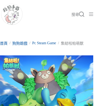
跳
至
主
搜尋
要
內
容
/
/
Pc Steam Game
/
首頁
狗狗遊戲
集結啦帕萌獸