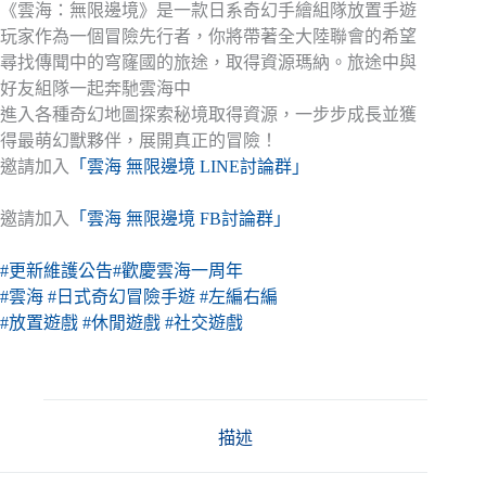
《雲海：無限邊境》是一款日系奇幻手繪組隊放置手遊
玩家作為一個冒險先行者，你將帶著全大陸聯會的希望
尋找傳聞中的穹窿國的旅途，取得資源瑪納。旅途中與
好友組隊一起奔馳雲海中
進入各種奇幻地圖探索秘境取得資源，一步步成長並獲
得最萌幻獸夥伴，展開真正的冒險！
邀請加入
「雲海 無限邊境 LINE討論群」
邀請加入
「雲海 無限邊境 FB討論群」
#更新維護公告
#歡慶雲海一周年
#雲海
#日式奇幻冒險手遊
#左編右編
#放置遊戲
#休閒遊戲
#社交遊戲
描述