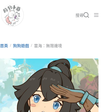
跳
至
主
搜尋
要
內
容
/
/
首頁
狗狗遊戲
雲海：無限邊境