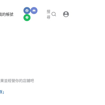
搜
我的帳號
尋
水果並經營你的店鋪吧
群」
」