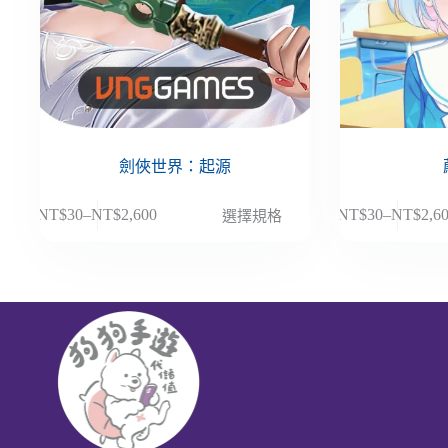
劍俠世界：起源
此
此
NT$
30
–
NT$
2,600
NT$
30
–
NT$
2,6
選擇規格
價
價
產
產
格
格
品
品
範
範
有
有
圍：
圍：
多
多
NT$30
NT$30
種
種
到
到
款
款
NT$2,600
NT$2,6
式。
式。
可
可
在
在
產
產