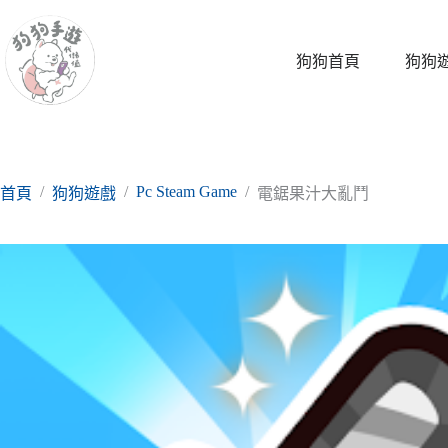
跳
至
主
狗狗首頁
狗狗
要
內
容
/
/
Pc Steam Game
/
首頁
狗狗遊戲
電鋸果汁大亂鬥