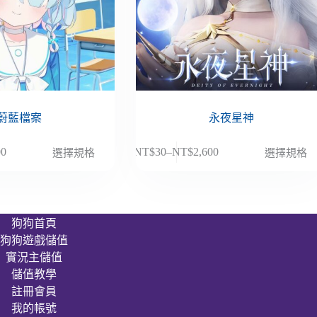
蔚藍檔案
永夜星神
此
00
NT$
30
–
NT$
2,600
選擇規格
選擇規格
價
產
格
品
範
有
圍：
多
狗狗首頁
NT$30
種
狗狗遊戲儲值
到
款
00
NT$2,600
實況主儲值
式。
儲值教學
可
註冊會員
在
我的帳號
產