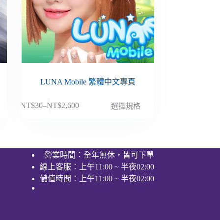
LUNA Mobile 繁體中文專頁
此
NT$
30
–
NT$
2,600
選擇規格
價
產
格
品
範
有
圍：
多
營業時間：全年無休，皆可下單
NT$30
種
線上客服：上午11:00 ~ 半夜02:00
到
款
NT$2,600
儲值時間：上午11:00 ~ 半夜02:00
式。
可
在
產