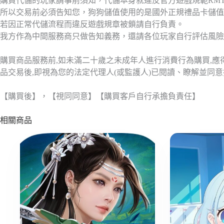
購買代儲的玩家請事前須知，代儲本身就違反官方遊戲規範RM
所以交易前必須告知您，狗狗儲值使用的是國外正規禮品卡儲值
若因正常代儲流程而違反遊戲規章被鎖請自行負責。
我方作為中間服務商只做告知義務，還請各位玩家自行評估風險
購買商品服務前,如未滿二十歲之未成年人進行消費行為購買,
品交易後,即視為您的法定代理人(或監護人)已閱讀、瞭解並同
【購買後】，【視同同意】【購買客戶自行承擔負責任】
相關商品