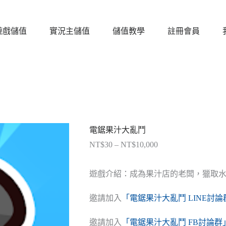
遊戲儲值
實況主儲值
儲值教學
註冊會員
電鋸果汁大亂鬥
NT$
30
–
NT$
10,000
價
格
範
遊戲介紹：成為果汁店的老闆，獵取
圍：
NT$30
邀請加入
「電鋸果汁大亂鬥 LINE討論
到
NT$10,000
邀請加入
「電鋸果汁大亂鬥 FB討論群