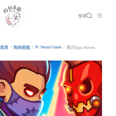
跳
至
主
搜尋
要
內
容
/
/
Pc Steam Game
/
首頁
狗狗遊戲
飛刀Spin Heroes