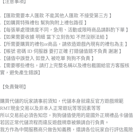
【注意事項】
.【匯款需要本人匯款 不能其他人匯款 不接受第三方 】
.【如購買特殊禮包 幫狗狗附上禮包路徑 】
.【每張單處理速度不同，急用、活動或限時商品請斟酌下單 】
.【如果需要收據 明細 當下立刻告知 不然沒辦法給 】
.【所需要購買的禮包or商品，請依造遊戲內現有的禮包為主 】
.【帳號 密碼 ID 伺服器 要打正確 打錯儲值錯不負責 謝謝 】
.【儲值中誤登入 如登入 被吃單 狗狗不負責 】
.【需要哪些禮包，請打上完整名稱以及禮包截圖給官方客服核
實，避免產生錯誤】
【免責聲明】
購買代儲的玩家請事前須知，代儲本身就違反官方遊戲規範
RMT現金交易以及非本人正常遊玩等等因素等等
所以交易前必須告知您，狗狗儲值使用的是國外正規禮品卡儲值
若因正常代儲流程而違反遊戲規章被鎖請自行負責。
我方作為中間服務商只做告知義務，還請各位玩家自行評估風險