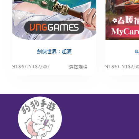
劍俠世界：起源
此
此
NT$
30
–
NT$
2,600
NT$
30
–
NT$
2,6
選擇規格
價
價
產
產
格
格
品
品
範
範
有
有
圍：
圍：
多
多
NT$30
NT$30
種
種
到
到
款
款
NT$2,600
NT$2,6
式。
式。
可
可
在
在
產
產