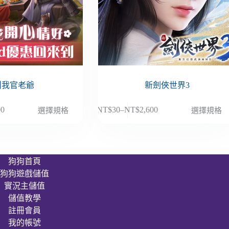
叫我官老爺
新劍俠世界3
此
00
NT$
30
–
NT$
2,600
選擇規格
選擇規格
價
產
格
品
範
有
圍：
多
狗狗首頁
NT$30
種
狗狗遊戲儲值
到
款
00
NT$2,600
實況主儲值
式。
儲值教學
可
註冊會員
在
我的帳號
產