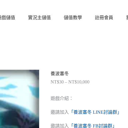
遊戲儲值
實況主儲值
儲值教學
註冊會員
養波塞冬
NT$
30
–
NT$
10,000
價
格
範
遊戲介紹：
圍：
NT$30
邀請加入
「養波塞冬 LINE討論群」
到
NT$10,000
邀請加入
「養波塞冬 FB討論群」