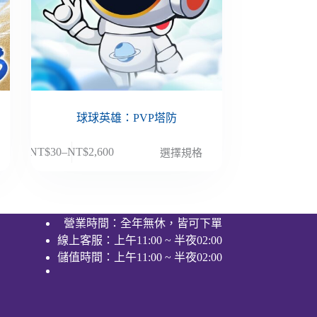
球球英雄：PVP塔防
此
NT$
30
–
NT$
2,600
選擇規格
價
產
格
品
範
有
圍：
多
營業時間：全年無休，皆可下單
NT$30
種
線上客服：上午11:00 ~ 半夜02:00
到
款
NT$2,600
儲值時間：上午11:00 ~ 半夜02:00
式。
可
在
產