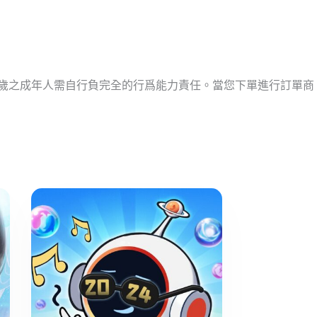
十歲之成年人需自行負完全的行爲能力責任。當您下單進行訂單商