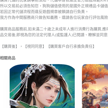
購買代儲的玩家請事前須知，代儲本身就違反官方遊戲規範RM
所以交易前必須告知您，狗狗儲值使用的是國外正規禮品卡儲值
若因正常代儲流程而違反遊戲規章被鎖請自行負責。
我方作為中間服務商只做告知義務，還請各位玩家自行評估風險
購買商品服務前,如未滿二十歲之未成年人進行消費行為購買,
品交易後,即視為您的法定代理人(或監護人)已閱讀、瞭解並同
【購買後】，【視同同意】【購買客戶自行承擔負責任】
相關商品