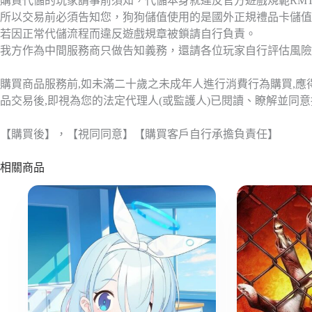
購買代儲的玩家請事前須知，代儲本身就違反官方遊戲規範RM
所以交易前必須告知您，狗狗儲值使用的是國外正規禮品卡儲值
若因正常代儲流程而違反遊戲規章被鎖請自行負責。
我方作為中間服務商只做告知義務，還請各位玩家自行評估風險
購買商品服務前,如未滿二十歲之未成年人進行消費行為購買,
品交易後,即視為您的法定代理人(或監護人)已閱讀、瞭解並同
【購買後】，【視同同意】【購買客戶自行承擔負責任】
相關商品