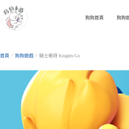
跳
至
主
狗狗首頁
狗狗
要
內
容
/
/
首頁
狗狗遊戲
騎士衝呀 Knights Go