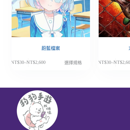
蔚藍檔案
此
此
NT$
30
–
NT$
2,600
NT$
30
–
NT$
2,6
選擇規格
價
價
產
產
格
格
品
品
範
範
有
有
圍：
圍：
多
多
NT$30
NT$30
種
種
到
到
款
款
NT$2,600
NT$2,6
式。
式。
可
可
在
在
產
產