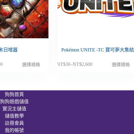
末日喧囂
Pokémon UNITE -TC 寶可夢大集
此
00
NT$
30
–
NT$
2,600
選擇規格
選擇規格
價
產
格
品
範
有
圍：
多
狗狗首頁
NT$30
種
狗狗遊戲儲值
到
款
00
NT$2,600
實況主儲值
式。
儲值教學
可
註冊會員
在
我的帳號
產