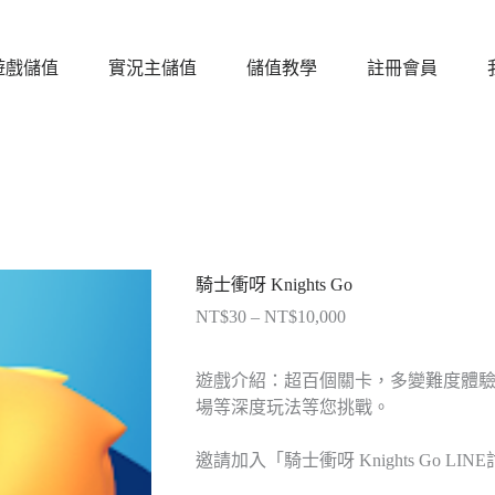
遊戲儲值
實況主儲值
儲值教學
註冊會員
騎士衝呀 Knights Go
NT$
30
–
NT$
10,000
價
格
範
遊戲介紹：超百個關卡，多變難度體驗
圍：
場等深度玩法等您挑戰。
NT$30
到
邀請加入「騎士衝呀 Knights Go LIN
NT$10,000