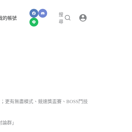
搜
我的帳號
尋
；更有無盡模式、競速獎盃賽、BOSS鬥技
E討論群」