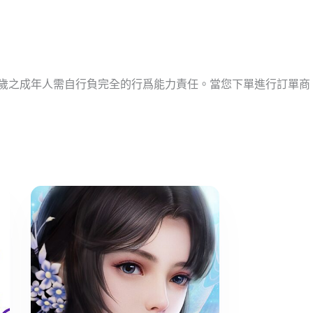
十歲之成年人需自行負完全的行爲能力責任。當您下單進行訂單商