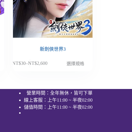
結
新劍俠世界3
此
NT$
30
–
NT$
2,600
選擇規格
價
產
格
品
範
有
圍：
多
營業時間：全年無休，皆可下單
NT$30
種
線上客服：上午11:00 ~ 半夜02:00
到
款
NT$2,600
儲值時間：上午11:00 ~ 半夜02:00
式。
可
在
產