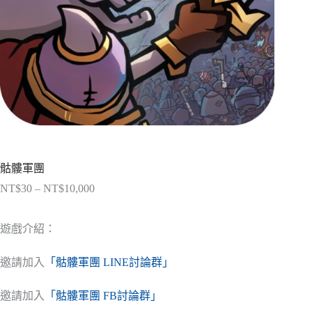
骷髏軍團
NT$
30
–
NT$
10,000
價
格
範
遊戲介紹：
圍：
NT$30
邀請加入
「骷髏軍團 LINE討論群」
到
NT$10,000
邀請加入
「骷髏軍團 FB討論群」