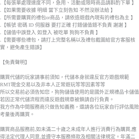
.【每張單處理速度不同，急用、活動或限時商品請斟酌下單 】
.【如果需要收據 明細 當下立刻告知 不然沒辦法給 】
.【所需要購買的禮包or商品，請依造遊戲內現有的禮包為主 】
.【帳號 密碼 ID 伺服器 要打正確 打錯儲值錯不負責 謝謝 】
.【儲值中誤登入 如登入 被吃單 狗狗不負責 】
.【需要哪些禮包，請打上完整名稱以及禮包截圖給官方客服核
實，避免產生錯誤】
【免責聲明】
購買代儲的玩家請事前須知，代儲本身就違反官方遊戲規範
RMT現金交易以及非本人正常遊玩等等因素等等
所以交易前必須告知您，狗狗儲值使用的是國外正規禮品卡儲值
若因正常代儲流程而違反遊戲規章被鎖請自行負責。
我方作為中間服務商只做告知義務，還請各位玩家自行評估風險
考量後再購買。
購買商品服務前,如未滿二十歲之未成年人進行消費行為購買,應
得法定代理人同意,並遵守本服務條款及相關法律規定。年滿二