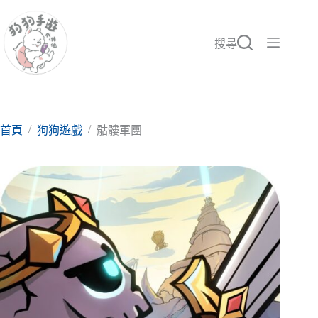
跳
至
主
搜尋
要
內
容
/
/
首頁
狗狗遊戲
骷髏軍團