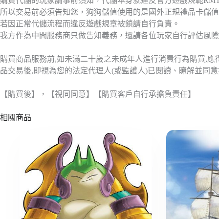
購買代儲的玩家請事前須知，代儲本身就違反官方遊戲規範RM
所以交易前必須告知您，狗狗儲值使用的是國外正規禮品卡儲值
若因正常代儲流程而違反遊戲規章被鎖請自行負責。
我方作為中間服務商只做告知義務，還請各位玩家自行評估風險
購買商品服務前,如未滿二十歲之未成年人進行消費行為購買,
品交易後,即視為您的法定代理人(或監護人)已閱讀、瞭解並同
【購買後】，【視同同意】【購買客戶自行承擔負責任】
相關商品