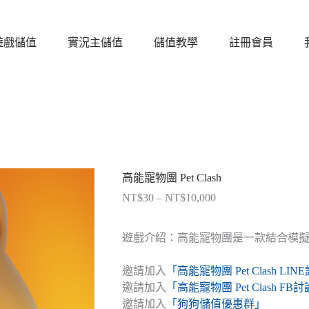
遊戲儲值
實況主儲值
儲值教學
註冊會員
高能寵物團 Pet Clash
NT$
30
–
NT$
10,000
價
格
範
遊戲介紹：高能寵物團是一款結合模擬經
圍：
NT$30
邀請加入
「高能寵物團 Pet Clash LI
到
邀請加入
「高能寵物團 Pet Clash FB
NT$10,000
邀請加入
「狗狗儲值優惠群」