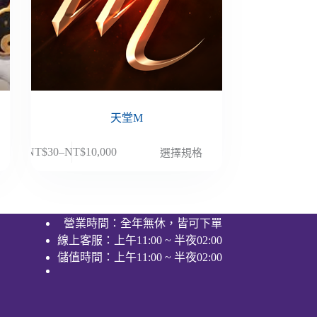
天堂M
此
NT$
30
–
NT$
10,000
選擇規格
價
產
格
品
範
有
圍：
多
營業時間：全年無休，皆可下單
NT$30
種
線上客服：上午11:00 ~ 半夜02:00
到
款
NT$10,000
儲值時間：上午11:00 ~ 半夜02:00
式。
可
在
產