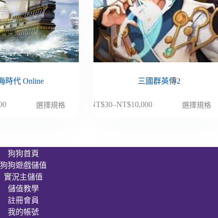
時代 Online
三國群英傳2
此
00
NT$
30
–
NT$
10,000
選擇規格
選擇規格
價
產
格
品
範
有
圍：
多
狗狗首頁
NT$30
種
狗狗遊戲儲值
到
款
000
NT$10,000
實況主儲值
式。
儲值教學
可
註冊會員
在
我的帳號
產