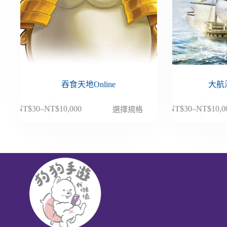
吞食天地Online
大航海
此
此
NT$
30
–
NT$
10,000
NT$
30
–
NT$
10,0
選擇規格
價
價
產
產
格
格
品
品
範
範
有
有
圍：
圍：
多
多
NT$30
NT$30
種
種
到
到
款
款
NT$10,000
NT$10,
式。
式。
可
可
在
在
產
產