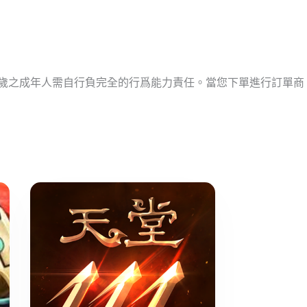
十歲之成年人需自行負完全的行爲能力責任。當您下單進行訂單商