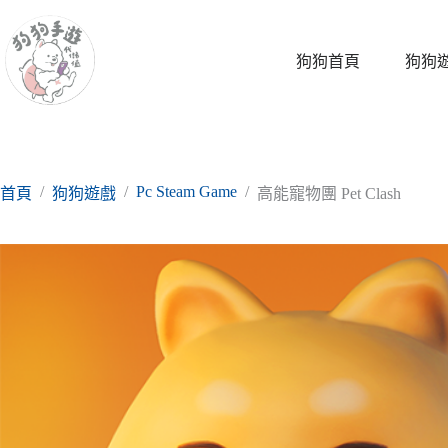
跳
至
主
狗狗首頁
狗狗
要
內
容
/
/
Pc Steam Game
/
首頁
狗狗遊戲
高能寵物團 Pet Clash