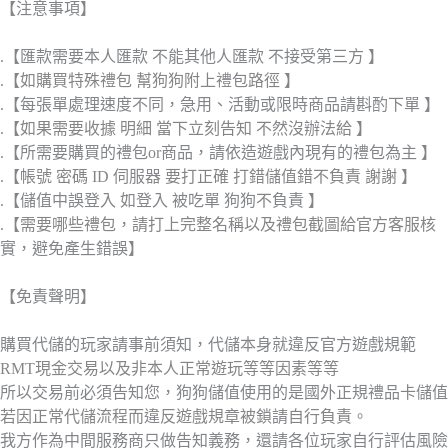
【注意事項】
.【匯款需要本人匯款 不能其他人匯款 不接受第三方 】
.【如購買特殊禮包 幫狗狗附上禮包路徑 】
.【每張單處理速度不同，急用、活動或限時商品請斟酌下單 】
.【如果需要收據 明細 當下立刻告知 不然沒辦法給 】
.【所需要購買的禮包or商品，請依造遊戲內現有的禮包為主 】
.【帳號 密碼 ID 伺服器 要打正確 打錯儲值錯不負責 謝謝 】
.【儲值中誤登入 如登入 被吃單 狗狗不負責 】
.【需要哪些禮包，請打上完整名稱以及禮包截圖給官方客服核
實，避免產生錯誤】
【免責聲明】
購買代儲的玩家請事前須知，代儲本身就違反官方遊戲規範
RMT現金交易以及非本人正常遊玩等等因素等等
所以交易前必須告知您，狗狗儲值使用的是國外正規禮品卡儲值
若因正常代儲流程而違反遊戲規章被鎖請自行負責。
我方作為中間服務商只做告知義務，還請各位玩家自行評估風險