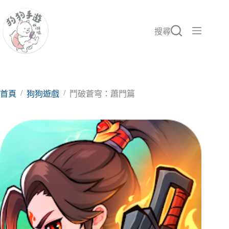
跳
至
主
搜尋
要
內
容
/
/
首頁
狗狗遊戲
鬥破蒼穹：蕭門篇