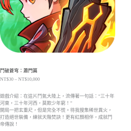
鬥破蒼穹：蕭門篇
NT$
30
–
NT$
10,000
價
格
範
遊戲介紹：在這片鬥氣大陸上，流傳著一句話：“三十年
圍：
河東，三十年河西，莫欺少年窮！”
NT$30
開局一把玄重尺，但是完全不慌。待我搜集稀世異火，
到
打造絕世裝備，練就天階焚訣！更有紅顏相伴，成就鬥
NT$10,000
帝傳說！