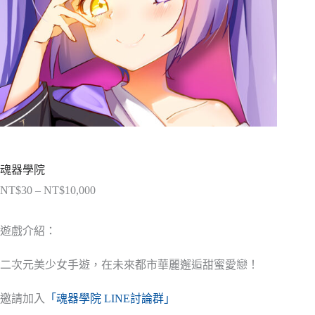
魂器學院
NT$
30
–
NT$
10,000
價
格
範
遊戲介紹：
圍：
NT$30
二次元美少女手遊，在未來都市華麗邂逅甜蜜愛戀！
到
NT$10,000
邀請加入
「魂器學院 LINE討論群」