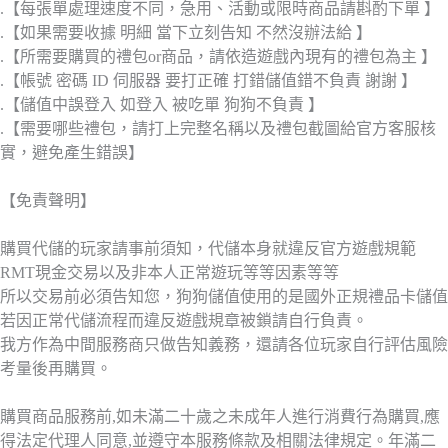
.【每張單處理速度不同，急用、活動或限時商品請斟酌下單 】
.【如果需要收據 明細 當下立刻告知 不然沒辦法給 】
.【所需要購買的禮包or商品，請依造遊戲內現有的禮包為主 】
.【帳號 密碼 ID 伺服器 要打正確 打錯儲值錯不負責 謝謝 】
.【儲值中誤登入 如登入 被吃單 狗狗不負責 】
.【需要哪些禮包，請打上完整名稱以及禮包截圖給官方客服核
實，避免產生錯誤】
【免責聲明】
購買代儲的玩家請事前須知，代儲本身就違反官方遊戲規範
RMT現金交易以及非本人正常遊玩等等因素等等
所以交易前必須告知您，狗狗儲值使用的是國外正規禮品卡儲值
若因正常代儲流程而違反遊戲規章被鎖請自行負責。
我方作為中間服務商只做告知義務，還請各位玩家自行評估風險
考量後再購買。
購買商品服務前,如未滿二十歲之未成年人進行消費行為購買,應
得法定代理人同意,並遵守本服務條款及相關法律規定。年滿二