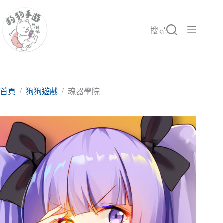
跳
至
主
搜尋
要
內
容
/
/
首頁
狗狗遊戲
魂器學院