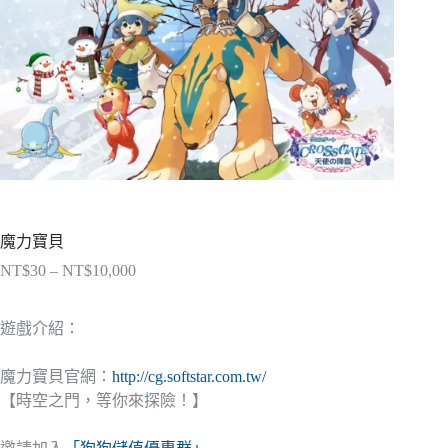
魔力寶貝
NT$
30
–
NT$
10,000
價
格
範
遊戲介紹：
圍：
NT$30
魔力寶貝官網：
http://cg.softstar.com.tw/
到
【時空之門，等你來探險！】
NT$10,000