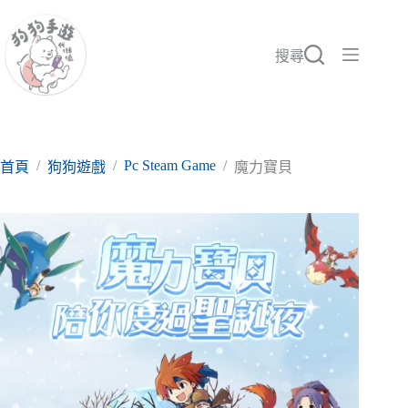
跳
至
主
搜尋
要
內
容
/
/
Pc Steam Game
/
首頁
狗狗遊戲
魔力寶貝