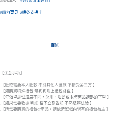
邀請加入
「狗狗儲值優惠群」
#魔力寶貝
#暖冬支援卡
描述
【注意事項】
.【匯款需要本人匯款 不能其他人匯款 不接受第三方 】
.【如購買特殊禮包 幫狗狗附上禮包路徑 】
.【每張單處理速度不同，急用、活動或限時商品請斟酌下單 】
.【如果需要收據 明細 當下立刻告知 不然沒辦法給 】
.【所需要購買的禮包or商品，請依造遊戲內現有的禮包為主 】