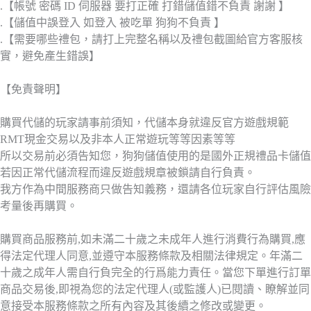
.【帳號 密碼 ID 伺服器 要打正確 打錯儲值錯不負責 謝謝 】
.【儲值中誤登入 如登入 被吃單 狗狗不負責 】
.【需要哪些禮包，請打上完整名稱以及禮包截圖給官方客服核
實，避免產生錯誤】
【免責聲明】
購買代儲的玩家請事前須知，代儲本身就違反官方遊戲規範
RMT現金交易以及非本人正常遊玩等等因素等等
所以交易前必須告知您，狗狗儲值使用的是國外正規禮品卡儲值
若因正常代儲流程而違反遊戲規章被鎖請自行負責。
我方作為中間服務商只做告知義務，還請各位玩家自行評估風險
考量後再購買。
購買商品服務前,如未滿二十歲之未成年人進行消費行為購買,應
得法定代理人同意,並遵守本服務條款及相關法律規定。年滿二
十歲之成年人需自行負完全的行爲能力責任。當您下單進行訂單
商品交易後,即視為您的法定代理人(或監護人)已閱讀、瞭解並同
意接受本服務條款之所有內容及其後續之修改或變更。