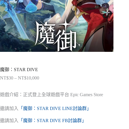
魔御：STAR DIVE
NT$
30
–
NT$
10,000
價
格
範
遊戲介紹：正式登上全球遊戲平台 Epic Games Store
圍：
NT$30
邀請加入
「魔御：STAR DIVE LINE討論群」
到
NT$10,000
邀請加入
「魔御：STAR DIVE FB討論群」