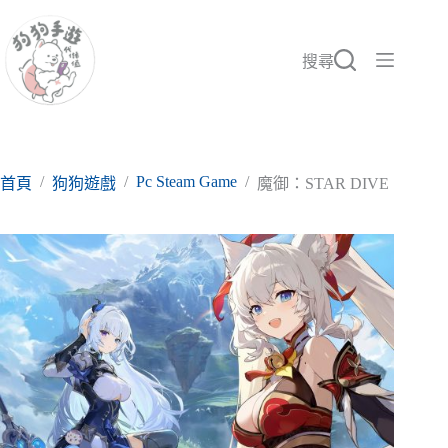
跳
至
主
搜尋
要
內
容
/
/
Pc Steam Game
/
首頁
狗狗遊戲
魔御：STAR DIVE