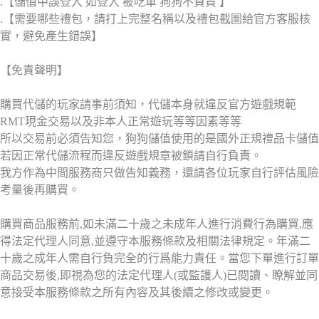
.【儲值中誤登入 如登入 被吃單 狗狗不負責 】
.【需要哪些禮包，請打上完整名稱以及禮包截圖給官方客服核
實，避免產生錯誤】
【免責聲明】
購買代儲的玩家請事前須知，代儲本身就違反官方遊戲規範
RMT現金交易以及非本人正常遊玩等等因素等等
所以交易前必須告知您，狗狗儲值使用的是國外正規禮品卡儲值
若因正常代儲流程而違反遊戲規章被鎖請自行負責。
我方作為中間服務商只做告知義務，還請各位玩家自行評估風險
考量後再購買。
購買商品服務前,如未滿二十歲之未成年人進行消費行為購買,應
得法定代理人同意,並遵守本服務條款及相關法律規定。年滿二
十歲之成年人需自行負完全的行爲能力責任。當您下單進行訂單
商品交易後,即視為您的法定代理人(或監護人)已閱讀、瞭解並同
意接受本服務條款之所有內容及其後續之修改或變更。