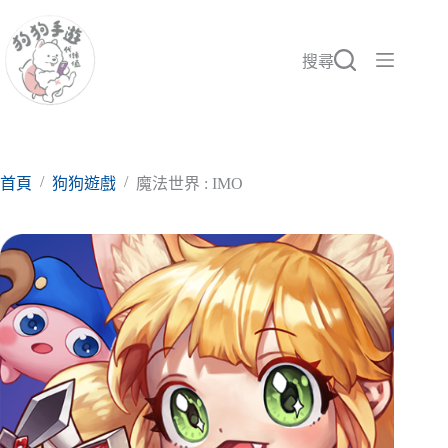
跳
至
主
搜尋
要
內
容
/
/
首頁
狗狗遊戲
魔法世界 : IMO