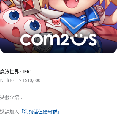
魔法世界 : IMO
NT$
30
–
NT$
10,000
價
格
範
遊戲介紹：
圍：
NT$30
邀請加入
「狗狗儲值優惠群」
到
NT$10,000