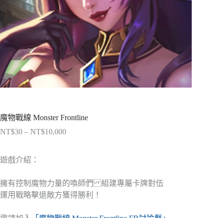
魔物戰線 Monster Frontline
NT$
30
–
NT$
10,000
價
格
範
遊戲介紹：
圍：
NT$30
擁有控制魔物力量的喚師們 組建專屬卡牌對伍
到
運用戰略擊退敵方獲得勝利！
NT$10,000