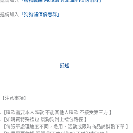
邀請加入
「魔物戰線 Monster Frontline FB討論群」
邀請加入
「狗狗儲值優惠群」
描述
【注意事項】
.【匯款需要本人匯款 不能其他人匯款 不接受第三方 】
.【如購買特殊禮包 幫狗狗附上禮包路徑 】
.【每張單處理速度不同，急用、活動或限時商品請斟酌下單 】