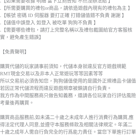
.【如果需要收據 明細 當下立刻告知 不然沒辦法給 】
.【所需要購買的禮包or商品，請依造遊戲內現有的禮包為主 】
.【帳號 密碼 ID 伺服器 要打正確 打錯儲值錯不負責 謝謝 】
.【儲值中誤登入 如登入 被吃單 狗狗不負責 】
.【需要哪些禮包，請打上完整名稱以及禮包截圖給官方客服核
實，避免產生錯誤】
【免責聲明】
購買代儲的玩家請事前須知，代儲本身就違反官方遊戲規範
RMT現金交易以及非本人正常遊玩等等因素等等
所以交易前必須告知您，狗狗儲值使用的是國外正規禮品卡儲值
若因正常代儲流程而違反遊戲規章被鎖請自行負責。
我方作為中間服務商只做告知義務，還請各位玩家自行評估風險
考量後再購買。
購買商品服務前,如未滿二十歲之未成年人進行消費行為購買,應
得法定代理人同意,並遵守本服務條款及相關法律規定。年滿二
十歲之成年人需自行負完全的行爲能力責任。當您下單進行訂單