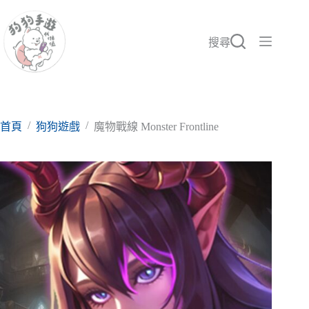
跳
至
主
搜尋
要
內
容
/
/
首頁
狗狗遊戲
魔物戰線 Monster Frontline