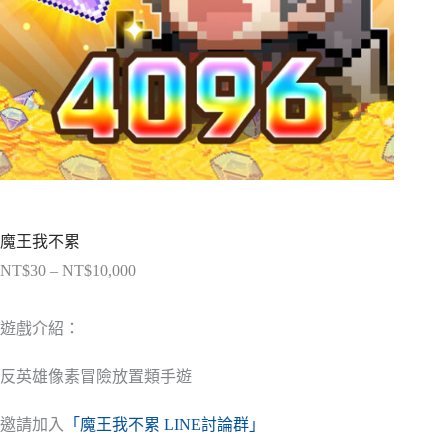
魔王我不累
NT$
30
–
NT$
10,000
價
格
範
遊戲介紹：
圍：
NT$30
反英雄像素冒險放置類手遊
到
NT$10,000
邀請加入
「魔王我不累 LINE討論群」