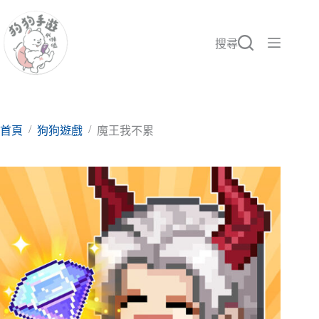
跳
至
主
搜尋
要
內
容
/
/
首頁
狗狗遊戲
魔王我不累