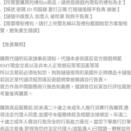
.【所需要購買的禮包or商品，請依造遊戲內現有的禮包為主 】
.【帳號 密碼 ID 伺服器 要打正確 打錯儲值錯不負責 謝謝 】
.【儲值中誤登入 如登入 被吃單 狗狗不負責 】
.【需要哪些禮包，請打上完整名稱以及禮包截圖給官方客服核
實，避免產生錯誤】
【免責聲明】
購買代儲的玩家請事前須知，代儲本身就違反官方遊戲規範
RMT現金交易以及非本人正常遊玩等等因素等等
所以交易前必須告知您，狗狗儲值使用的是國外正規禮品卡儲值
若因正常代儲流程而違反遊戲規章被鎖請自行負責。
我方作為中間服務商只做告知義務，還請各位玩家自行評估風險
考量後再購買。
購買商品服務前,如未滿二十歲之未成年人進行消費行為購買,應
得法定代理人同意,並遵守本服務條款及相關法律規定。年滿二
十歲之成年人需自行負完全的行爲能力責任。當您下單進行訂單
商品交易後,即視為您的法定代理人(或監護人)已閱讀、瞭解並同