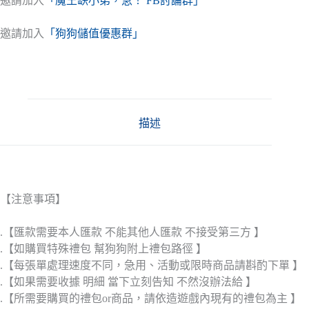
邀請加入
「魔王缺小弟，急！ FB討論群」
邀請加入
「狗狗儲值優惠群」
描述
【注意事項】
.【匯款需要本人匯款 不能其他人匯款 不接受第三方 】
.【如購買特殊禮包 幫狗狗附上禮包路徑 】
.【每張單處理速度不同，急用、活動或限時商品請斟酌下單 】
.【如果需要收據 明細 當下立刻告知 不然沒辦法給 】
.【所需要購買的禮包or商品，請依造遊戲內現有的禮包為主 】