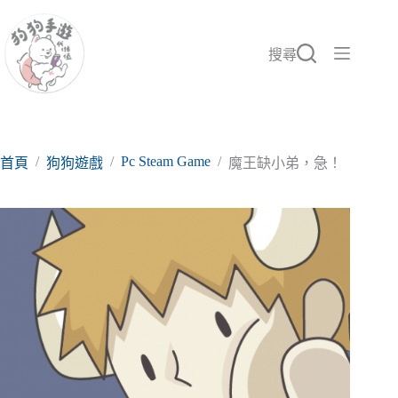
跳
至
主
搜尋
要
內
容
/
/
Pc Steam Game
/
首頁
狗狗遊戲
魔王缺小弟，急！