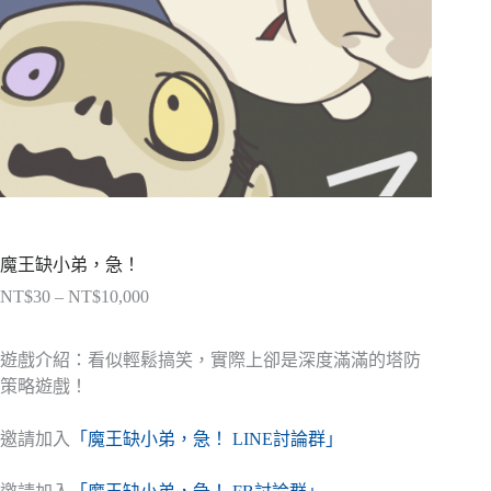
魔王缺小弟，急！
NT$
30
–
NT$
10,000
價
格
範
遊戲介紹：看似輕鬆搞笑，實際上卻是深度滿滿的塔防
圍：
策略遊戲！
NT$30
到
邀請加入
「魔王缺小弟，急！ LINE討論群」
NT$10,000