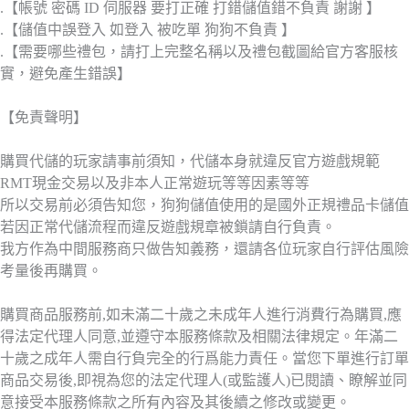
.【帳號 密碼 ID 伺服器 要打正確 打錯儲值錯不負責 謝謝 】
.【儲值中誤登入 如登入 被吃單 狗狗不負責 】
.【需要哪些禮包，請打上完整名稱以及禮包截圖給官方客服核
實，避免產生錯誤】
【免責聲明】
購買代儲的玩家請事前須知，代儲本身就違反官方遊戲規範
RMT現金交易以及非本人正常遊玩等等因素等等
所以交易前必須告知您，狗狗儲值使用的是國外正規禮品卡儲值
若因正常代儲流程而違反遊戲規章被鎖請自行負責。
我方作為中間服務商只做告知義務，還請各位玩家自行評估風險
考量後再購買。
購買商品服務前,如未滿二十歲之未成年人進行消費行為購買,應
得法定代理人同意,並遵守本服務條款及相關法律規定。年滿二
十歲之成年人需自行負完全的行爲能力責任。當您下單進行訂單
商品交易後,即視為您的法定代理人(或監護人)已閱讀、瞭解並同
意接受本服務條款之所有內容及其後續之修改或變更。