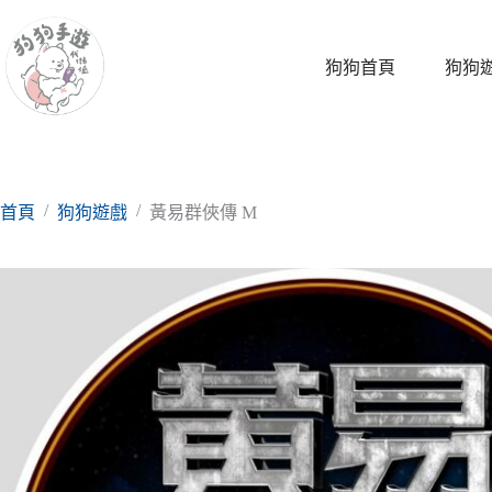
跳
至
主
狗狗首頁
狗狗
要
內
容
/
/
首頁
狗狗遊戲
黃易群俠傳 M