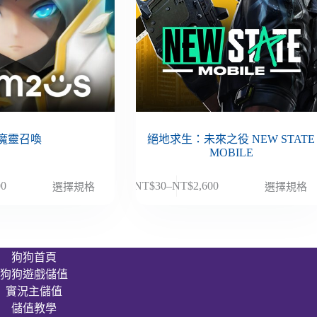
魔靈召喚
絕地求生：未來之役 NEW STATE
MOBILE
此
00
NT$
30
–
NT$
2,600
選擇規格
選擇規格
價
產
格
品
範
有
圍：
多
狗狗首頁
NT$30
種
狗狗遊戲儲值
到
款
00
NT$2,600
實況主儲值
式。
儲值教學
可