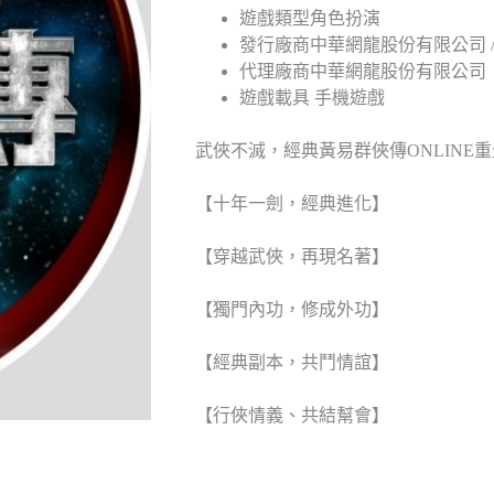
遊戲類型
角色扮演
發行廠商
中華網龍股份有限公司 
代理廠商
中華網龍股份有限公司
遊戲載具
手機遊戲
武俠不滅，經典黃易群俠傳ONLINE
【十年一劍，經典進化】
【穿越武俠，再現名著】
【獨門內功，修成外功】
【經典副本，共鬥情誼】
【行俠情義、共結幫會】