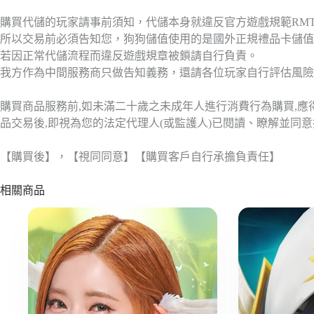
購買代儲的玩家請事前須知，代儲本身就違反官方遊戲規範RM
所以交易前必須告知您，狗狗儲值使用的是國外正規禮品卡儲值
若因正常代儲流程而違反遊戲規章被鎖請自行負責。
我方作為中間服務商只做告知義務，還請各位玩家自行評估風險
購買商品服務前,如未滿二十歲之未成年人進行消費行為購買,
品交易後,即視為您的法定代理人(或監護人)已閱讀、瞭解並同
【購買後】，【視同同意】【購買客戶自行承擔負責任】
相關商品