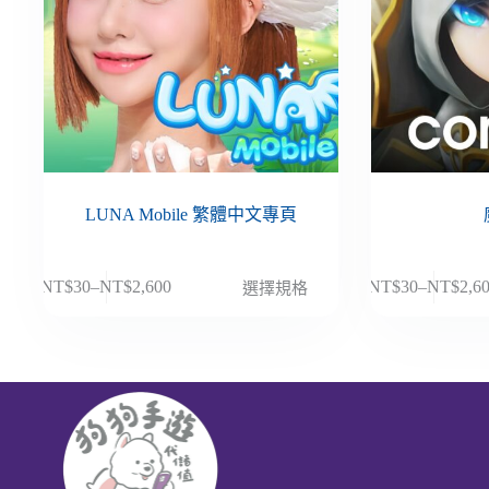
LUNA Mobile 繁體中文專頁
此
此
NT$
30
–
NT$
2,600
NT$
30
–
NT$
2,6
選擇規格
價
價
產
產
格
格
品
品
範
範
有
有
圍：
圍：
多
多
NT$30
NT$30
種
種
到
到
款
款
NT$2,600
NT$2,6
式。
式。
可
可