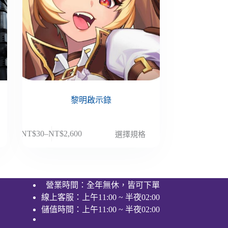
黎明啟示錄
此
NT$
30
–
NT$
2,600
選擇規格
價
產
格
品
範
有
圍：
多
營業時間：全年無休，皆可下單
NT$30
種
線上客服：上午11:00 ~ 半夜02:00
到
款
NT$2,600
儲值時間：上午11:00 ~ 半夜02:00
式。
可