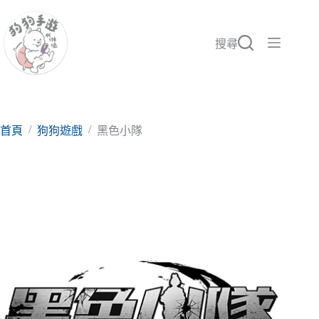
跳
至
主
搜尋
要
內
容
/
/
首頁
狗狗遊戲
黑色小隊