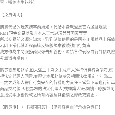
實，避免產生錯誤】
【免責聲明】
購買代儲的玩家請事前須知，代儲本身就違反官方遊戲規範
RMT現金交易以及非本人正常遊玩等等因素等等
所以交易前必須告知您，狗狗儲值使用的是國外正規禮品卡儲值
若因正常代儲流程而違反遊戲規章被鎖請自行負責。
我方作為中間服務商只做告知義務，還請各位玩家自行評估風險
考量後再購買。
購買商品服務前,如未滿二十歲之未成年人進行消費行為購買,應
得法定代理人同意,並遵守本服務條款及相關法律規定。年滿二
十歲之成年人需自行負完全的行爲能力責任。當您下單進行訂單
商品交易後,即視為您的法定代理人(或監護人)已閱讀、瞭解並同
意接受本服務條款之所有內容及其後續之修改或變更。
【購買後】，【視同同意】【購買客戶自行承擔負責任】