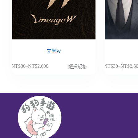
天堂W
此
此
NT$
30
–
NT$
2,600
NT$
30
–
NT$
2,6
選擇規格
價
價
產
產
格
格
品
品
範
範
有
有
圍：
圍：
多
多
NT$30
NT$30
種
種
到
到
款
款
NT$2,600
NT$2,6
式。
式。
可
可
在
在
產
產