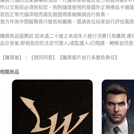
購買代儲的玩家請事前須知，代儲本身就違反官方遊戲規範RM
所以交易前必須告知您，狗狗儲值使用的是國外正規禮品卡儲值
若因正常代儲流程而違反遊戲規章被鎖請自行負責。
我方作為中間服務商只做告知義務，還請各位玩家自行評估風險
購買商品服務前,如未滿二十歲之未成年人進行消費行為購買,
品交易後,即視為您的法定代理人(或監護人)已閱讀、瞭解並同
【購買後】，【視同同意】【購買客戶自行承擔負責任】
相關商品