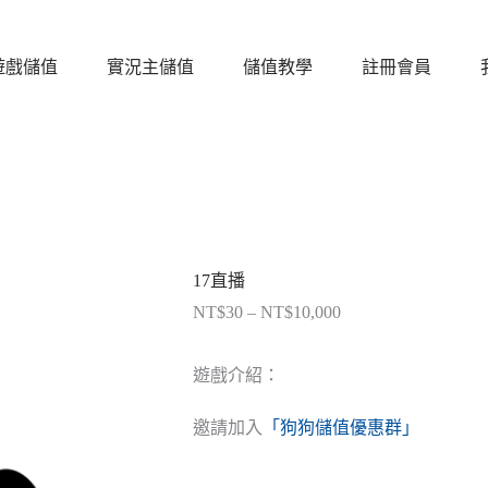
遊戲儲值
實況主儲值
儲值教學
註冊會員
17直播
NT$
30
–
NT$
10,000
價
格
範
遊戲介紹：
圍：
NT$30
邀請加入
「狗狗儲值優惠群」
到
NT$10,000