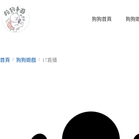
跳
至
主
狗狗首頁
狗狗
要
內
容
/
/
首頁
狗狗遊戲
17直播