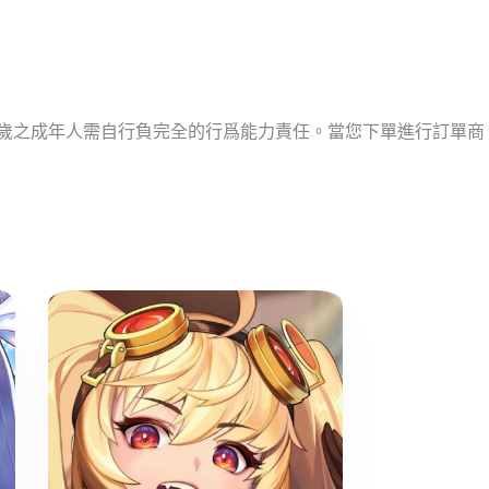
十歲之成年人需自行負完全的行爲能力責任。當您下單進行訂單商