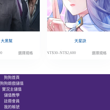
大黑幫
天星訣
此
00
NT$
30
–
NT$
2,600
選擇規格
選擇規格
價
產
格
品
範
有
圍：
多
狗狗首頁
NT$30
種
狗狗遊戲儲值
到
款
00
NT$2,600
實況主儲值
式。
儲值教學
可
註冊會員
在
我的帳號
產