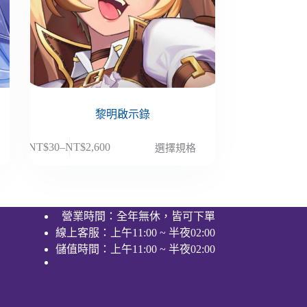
黎明啟示錄
此
NT$
30
–
NT$
2,600
選擇規格
價
產
格
品
範
有
圍：
多
營業時間：全年無休，皆可下單
NT$30
種
線上客服：上午11:00 ~ 半夜02:00
到
款
NT$2,600
儲值時間：上午11:00 ~ 半夜02:00
式。
可
在
產