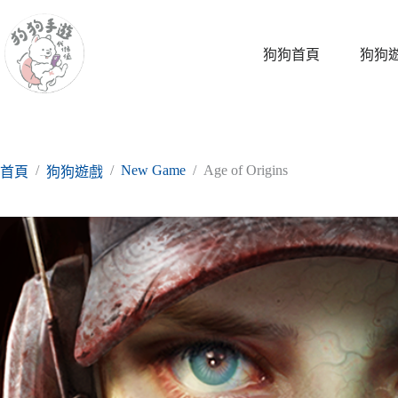
跳
至
主
狗狗首頁
狗狗
要
內
容
/
/
New Game
/
Age of Origins
首頁
狗狗遊戲