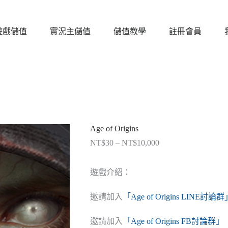
遊戲儲值
實況主儲值
儲值教學
註冊會員
Age of Origins
NT$
30
–
NT$
10,000
價
格
範
遊戲介紹：
圍：
NT$30
邀請加入
「Age of Origins LINE討論群
到
NT$10,000
邀請加入
「Age of Origins FB討論群」