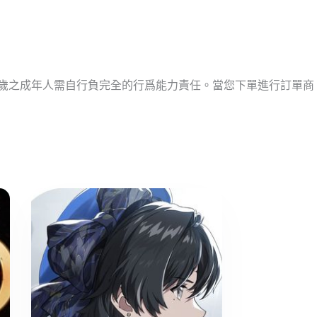
十歲之成年人需自行負完全的行爲能力責任。當您下單進行訂單商