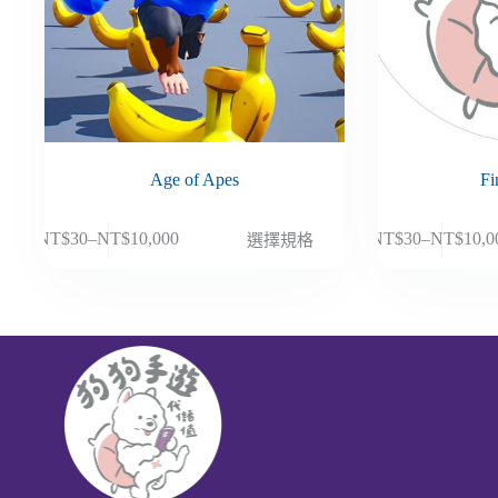
Age of Apes
Fi
此
此
NT$
30
–
NT$
10,000
NT$
30
–
NT$
10,0
選擇規格
價
價
產
產
格
格
品
品
範
範
有
有
圍：
圍：
多
多
NT$30
NT$30
種
種
到
到
款
款
NT$10,000
NT$10,
式。
式。
可
可
在
在
產
產