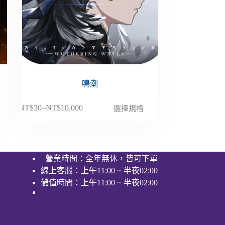
鳴潮
此
NT$
30
–
NT$
10,000
選擇規格
價
產
格
品
範
有
圍：
多
營業時間：全年無休，皆可下單
NT$30
種
線上客服：上午11:00 ~ 半夜02:00
到
款
NT$10,000
儲值時間：上午11:00 ~ 半夜02:00
式。
可
在
產