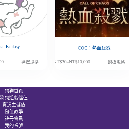
nal Fantasy
COC：熱血殺戮
此
00
NT$
30
–
NT$
10,000
選擇規格
選擇規格
價
產
格
品
範
有
圍：
多
狗狗首頁
NT$30
種
狗狗遊戲儲值
到
款
000
NT$10,000
實況主儲值
式。
儲值教學
可
註冊會員
在
我的帳號
產