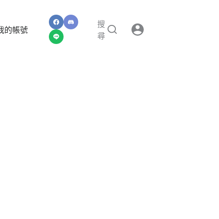
搜
我的帳號
尋
」