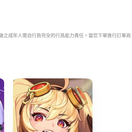
十歲之成年人需自行負完全的行爲能力責任。當您下單進行訂單商