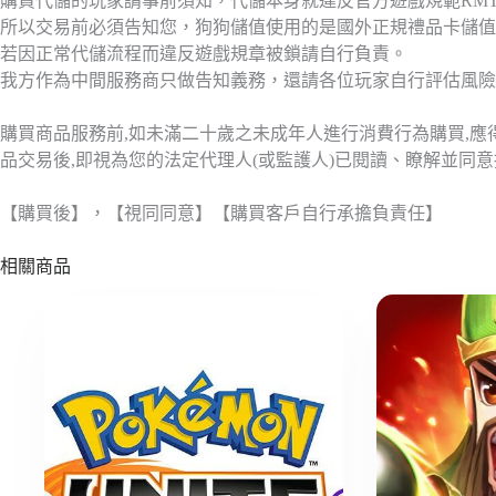
購買代儲的玩家請事前須知，代儲本身就違反官方遊戲規範RM
所以交易前必須告知您，狗狗儲值使用的是國外正規禮品卡儲值
若因正常代儲流程而違反遊戲規章被鎖請自行負責。
我方作為中間服務商只做告知義務，還請各位玩家自行評估風險
購買商品服務前,如未滿二十歲之未成年人進行消費行為購買,
品交易後,即視為您的法定代理人(或監護人)已閱讀、瞭解並同
【購買後】，【視同同意】【購買客戶自行承擔負責任】
相關商品