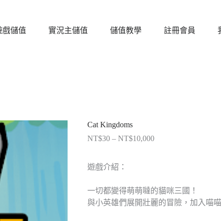
遊戲儲值
實況主儲值
儲值教學
註冊會員
Cat Kingdoms
NT$
30
–
NT$
10,000
價
格
範
遊戲介紹：
圍：
NT$30
一切都變得萌萌噠的貓咪三國！
到
與小英雄們展開壯麗的冒險，加入喵
NT$10,000