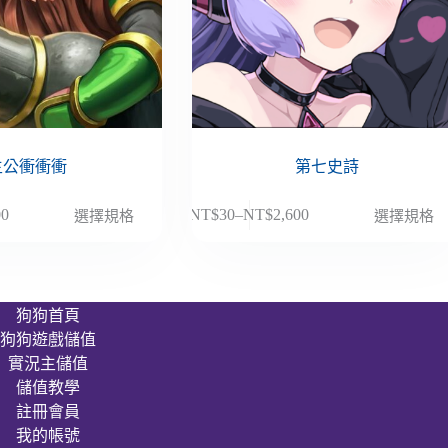
主公衝衝衝
第七史詩
此
00
NT$
30
–
NT$
2,600
選擇規格
選擇規格
價
產
格
品
範
有
圍：
多
狗狗首頁
NT$30
種
狗狗遊戲儲值
到
款
00
NT$2,600
實況主儲值
式。
儲值教學
可
註冊會員
在
我的帳號
產