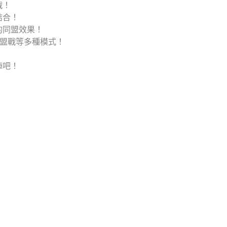
戰！
結合！
的同盟效果！
聯盟戰等多種模式！
陣吧！
」