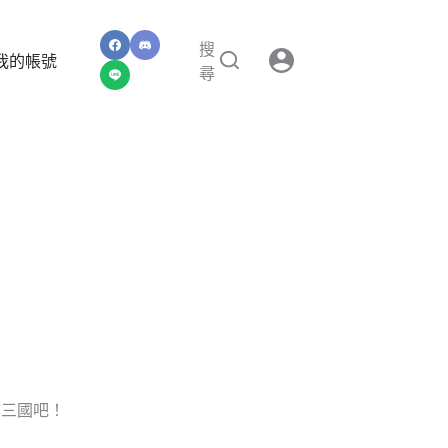
搜
我的帳號
尋
喵三國吧！