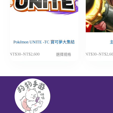
Pokémon UNITE -TC 寶可夢大集結
此
此
NT$
30
–
NT$
2,600
NT$
30
–
NT$
2,6
選擇規格
價
價
產
產
格
格
品
品
範
範
有
有
圍：
圍：
多
多
NT$30
NT$30
種
種
到
到
款
款
NT$2,600
NT$2,6
式。
式。
可
可
在
在
產
產