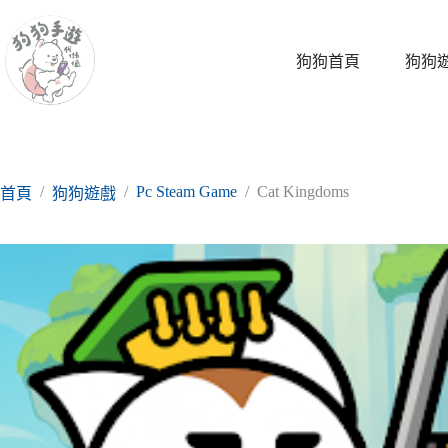
跳
至
主
狗狗首頁
狗狗
要
內
容
/
/
Pc Steam Game
/
Cat Kingdoms
首頁
狗狗遊戲