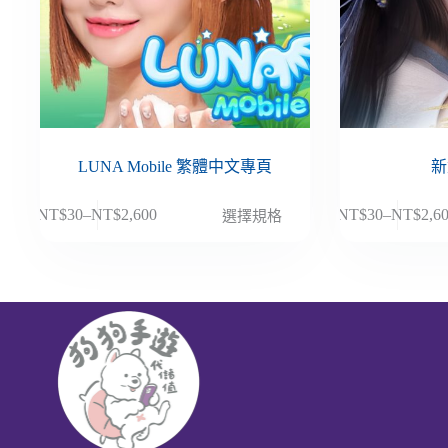
LUNA Mobile 繁體中文專頁
新
此
此
NT$
30
–
NT$
2,600
NT$
30
–
NT$
2,6
選擇規格
價
價
產
產
格
格
品
品
範
範
有
有
圍：
圍：
多
多
NT$30
NT$30
種
種
到
到
款
款
NT$2,600
NT$2,6
式。
式。
可
可
在
在
產
產