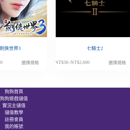
劍俠世界3
七騎士2
此
00
NT$
30
–
NT$
2,600
選擇規格
選擇規格
價
產
格
品
範
有
圍：
多
狗狗首頁
NT$30
種
狗狗遊戲儲值
到
款
00
NT$2,600
實況主儲值
式。
儲值教學
可
註冊會員
在
我的帳號
產