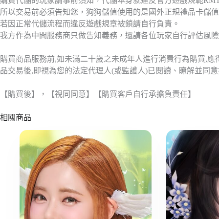
購買代儲的玩家請事前須知，代儲本身就違反官方遊戲規範RM
所以交易前必須告知您，狗狗儲值使用的是國外正規禮品卡儲值
若因正常代儲流程而違反遊戲規章被鎖請自行負責。
我方作為中間服務商只做告知義務，還請各位玩家自行評估風險
購買商品服務前,如未滿二十歲之未成年人進行消費行為購買,
品交易後,即視為您的法定代理人(或監護人)已閱讀、瞭解並同
【購買後】，【視同同意】【購買客戶自行承擔負責任】
相關商品