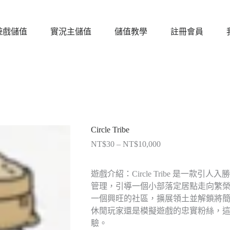
遊戲儲值
實況主儲值
儲值教學
註冊會員
Circle Tribe
NT$
30
–
NT$
10,000
價
格
範
遊戲介紹：
Circle Tribe 是一
圍：
管理，引導一個小部落定居點走向繁
NT$30
一個興旺的社區，擴展領土並解鎖將
到
休閒玩家還是模擬遊戲的忠實粉絲，
NT$10,000
驗。