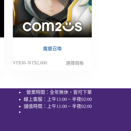
魔靈召喚
此
NT$
30
–
NT$
2,600
選擇規格
價
產
格
品
範
有
圍：
多
營業時間：全年無休，皆可下單
NT$30
種
線上客服：上午11:00 ~ 半夜02:00
到
款
NT$2,600
儲值時間：上午11:00 ~ 半夜02:00
式。
可
在
產