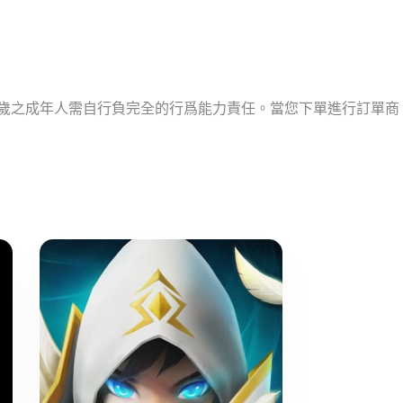
十歲之成年人需自行負完全的行爲能力責任。當您下單進行訂單商