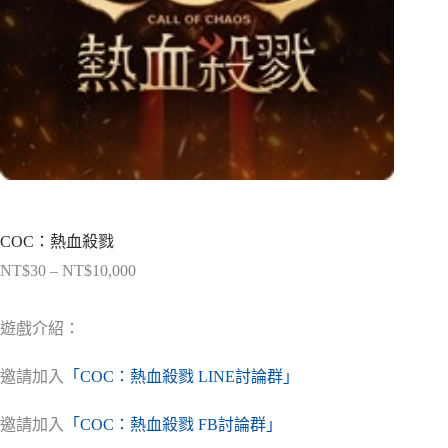
COC：熱血殺戮
NT$
30
–
NT$
10,000
價
格
範
遊戲介紹：
圍：
NT$30
邀請加入
「COC：熱血殺戮 LINE討論群」
到
NT$10,000
邀請加入
「COC：熱血殺戮 FB討論群」