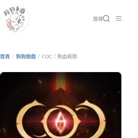
跳
至
主
搜尋
要
內
容
/
/
首頁
狗狗遊戲
COC：熱血殺戮