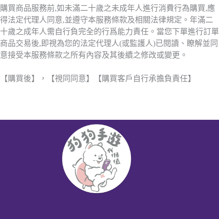
購買商品服務前,如未滿二十歲之未成年人進行消費行為購買,應
得法定代理人同意,並遵守本服務條款及相關法律規定。年滿二
十歲之成年人需自行負完全的行爲能力責任。當您下單進行訂單
商品交易後,即視為您的法定代理人(或監護人)已閱讀、瞭解並同
意接受本服務條款之所有內容及其後續之修改或變更。
【購買後】，【視同同意】【購買客戶自行承擔負責任】