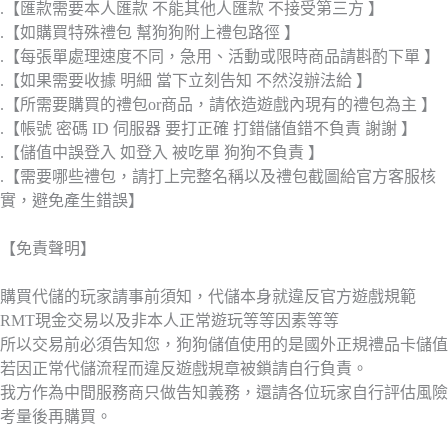
.【匯款需要本人匯款 不能其他人匯款 不接受第三方 】
.【如購買特殊禮包 幫狗狗附上禮包路徑 】
.【每張單處理速度不同，急用、活動或限時商品請斟酌下單 】
.【如果需要收據 明細 當下立刻告知 不然沒辦法給 】
.【所需要購買的禮包or商品，請依造遊戲內現有的禮包為主 】
.【帳號 密碼 ID 伺服器 要打正確 打錯儲值錯不負責 謝謝 】
.【儲值中誤登入 如登入 被吃單 狗狗不負責 】
.【需要哪些禮包，請打上完整名稱以及禮包截圖給官方客服核
實，避免產生錯誤】
【免責聲明】
購買代儲的玩家請事前須知，代儲本身就違反官方遊戲規範
RMT現金交易以及非本人正常遊玩等等因素等等
所以交易前必須告知您，狗狗儲值使用的是國外正規禮品卡儲值
若因正常代儲流程而違反遊戲規章被鎖請自行負責。
我方作為中間服務商只做告知義務，還請各位玩家自行評估風險
考量後再購買。