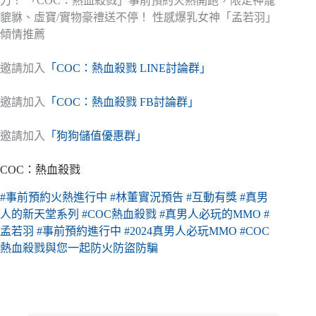
力！ 「COC：熱血殺戮」事前預約火熱開跑，限定神寵
貔貅、虛寶/實物豪禮送不停！ 性感爆乳女神「孟若羽」
傾情推薦
邀請加入
「COC：熱血殺戮 LINE討論群」
邀請加入
「COC：熱血殺戮 FB討論群」
邀請加入
「狗狗儲值優惠群」
COC：熱血殺戮
#事前預約火熱進行中
#林董實況預告
#互動有獎
#真男
人的新天堂系列
#COC熱血殺戮
#真男人必玩的MMO
#
孟若羽
#事前預約進行中
#2024真男人必玩MMO
#COC
熱血殺戮與您一起防火防盜防騙