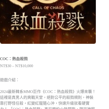
COC：熱血殺戮
NT$
30
–
NT$
10,000
價
格
範
遊戲介紹：
圍：
NT$30
2024最新韓系MMO巨作《COC：熱血殺戮》火爆來襲！
到
這裡是真男人的爽戰天堂，絕對公平的殺戮規則，神裝
NT$10,000
靠打野怪任殺，紅變紅寵隨心沖，快速升級就看硬實