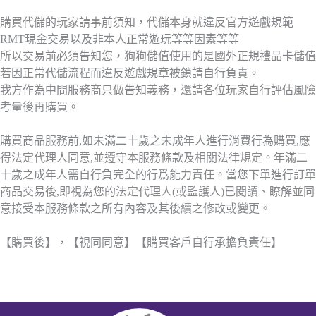
購買代儲的玩家請事前須知，代儲本身就違反官方遊戲規範
RMT現金交易以及非本人正常遊玩等等因素等等
所以交易前必須告知您，狗狗儲值使用的是國外正規禮品卡儲值
若因正常代儲流程而違反遊戲規章被鎖請自行負責。
我方作為中間服務商只做告知義務，還請各位玩家自行評估風險
考量後再購買。
購買商品服務前,如未滿二十歲之未成年人進行消費行為購買,應
得法定代理人同意,並遵守本服務條款及相關法律規定。年滿二
十歲之成年人需自行負完全的行爲能力責任。當您下單進行訂單
商品交易後,即視為您的法定代理人(或監護人)已閱讀、瞭解並同
意接受本服務條款之所有內容及其後續之修改或變更。
【購買後】，【視同同意】【購買客戶自行承擔負責任】