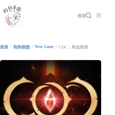
跳
至
主
搜尋
要
內
容
/
/
New Game
/
首頁
狗狗遊戲
COC：熱血殺戮