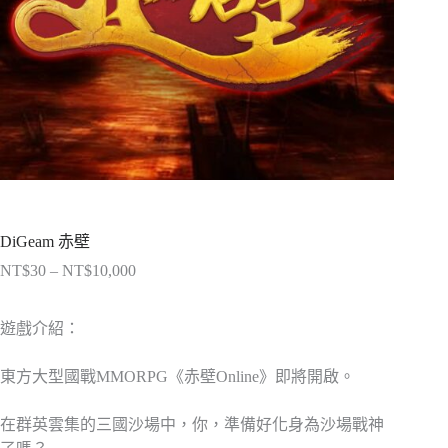
DiGeam 赤壁
NT$
30
–
NT$
10,000
價
格
範
遊戲介紹：
圍：
NT$30
東方大型國戰MMORPG《赤壁Online》即將開啟。
到
NT$10,000
在群英雲集的三國沙場中，你，準備好化身為沙場戰神