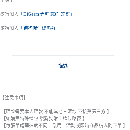
了嗎？
邀請加入
「DiGeam 赤壁 FB討論群」
邀請加入
「狗狗儲值優惠群」
描述
【注意事項】
.【匯款需要本人匯款 不能其他人匯款 不接受第三方 】
.【如購買特殊禮包 幫狗狗附上禮包路徑 】
.【每張單處理速度不同，急用、活動或限時商品請斟酌下單 】