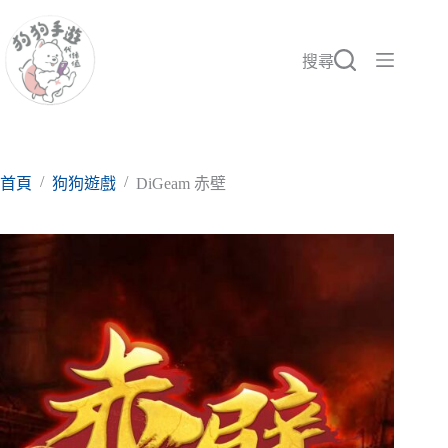
跳
至
主
搜尋
要
內
容
/
/
首頁
狗狗遊戲
DiGeam 赤壁