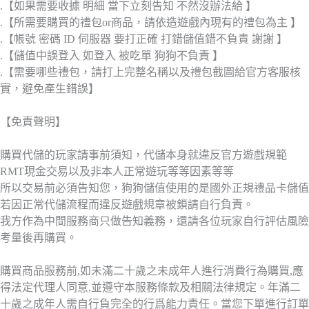
.【如果需要收據 明細 當下立刻告知 不然沒辦法給 】
.【所需要購買的禮包or商品，請依造遊戲內現有的禮包為主 】
.【帳號 密碼 ID 伺服器 要打正確 打錯儲值錯不負責 謝謝 】
.【儲值中誤登入 如登入 被吃單 狗狗不負責 】
.【需要哪些禮包，請打上完整名稱以及禮包截圖給官方客服核
實，避免產生錯誤】
【免責聲明】
購買代儲的玩家請事前須知，代儲本身就違反官方遊戲規範
RMT現金交易以及非本人正常遊玩等等因素等等
所以交易前必須告知您，狗狗儲值使用的是國外正規禮品卡儲值
若因正常代儲流程而違反遊戲規章被鎖請自行負責。
我方作為中間服務商只做告知義務，還請各位玩家自行評估風險
考量後再購買。
購買商品服務前,如未滿二十歲之未成年人進行消費行為購買,應
得法定代理人同意,並遵守本服務條款及相關法律規定。年滿二
十歲之成年人需自行負完全的行爲能力責任。當您下單進行訂單