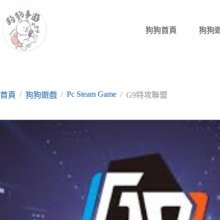
跳
至
主
狗狗首頁
狗狗
要
內
容
/
/
Pc Steam Game
/
首頁
狗狗遊戲
G9特攻聯盟