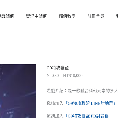
遊戲儲值
實況主儲值
儲值教學
註冊會員
G9特攻聯盟
NT$
30
–
NT$
10,000
價
格
範
遊戲介紹：是一款融合科幻元素的多人
圍：
NT$30
邀請加入
「G9特攻聯盟 LINE討論群」
到
NT$10,000
邀請加入
「G9特攻聯盟 FB討論群」