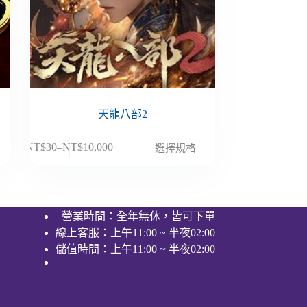
天龍八部2
此
NT$
30
–
NT$
10,000
選擇規格
價
產
格
品
範
有
圍：
多
營業時間：全年無休，皆可下單
NT$30
種
線上客服：上午11:00 ~ 半夜02:00
到
款
NT$10,000
儲值時間：上午11:00 ~ 半夜02:00
式。
可
在
產