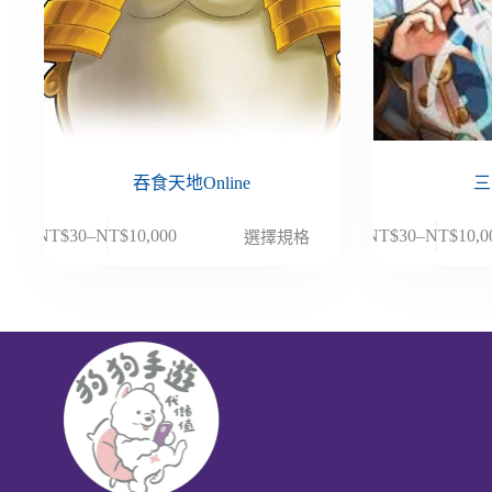
吞食天地Online
三
此
此
NT$
30
–
NT$
10,000
NT$
30
–
NT$
10,0
選擇規格
價
價
產
產
格
格
品
品
範
範
有
有
圍：
圍：
多
多
NT$30
NT$30
種
種
到
到
款
款
NT$10,000
NT$10,
式。
式。
可
可
在
在
產
產