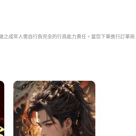
十歲之成年人需自行負完全的行爲能力責任。當您下單進行訂單商