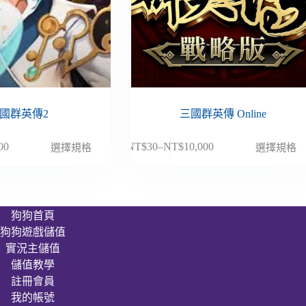
國群英傳2
三國群英傳 Online
此
00
NT$
30
–
NT$
10,000
選擇規格
選擇規格
價
產
格
品
範
有
圍：
多
狗狗首頁
NT$30
種
狗狗遊戲儲值
到
款
000
NT$10,000
實況主儲值
式。
儲值教學
可
註冊會員
在
我的帳號
產