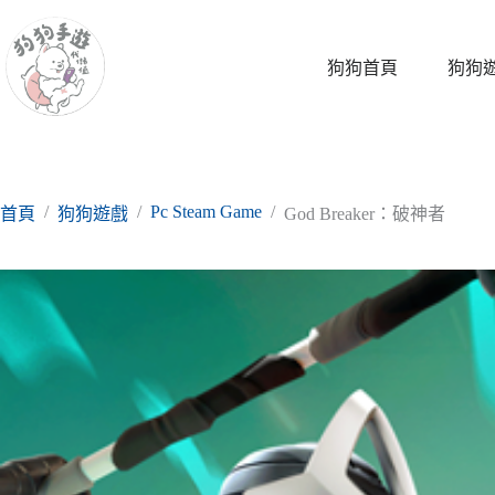
跳
至
主
狗狗首頁
狗狗
要
內
容
/
/
Pc Steam Game
/
首頁
狗狗遊戲
God Breaker：破神者