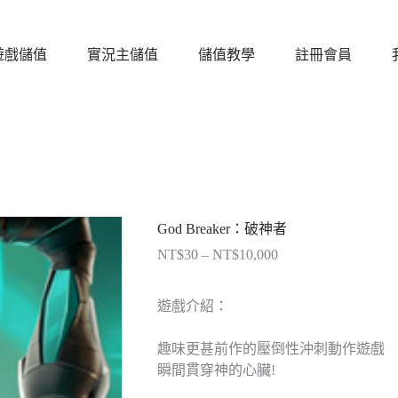
遊戲儲值
實況主儲值
儲值教學
註冊會員
God Breaker：破神者
NT$
30
–
NT$
10,000
價
格
範
遊戲介紹：
圍：
NT$30
趣味更甚前作的壓倒性沖刺動作遊戲
到
瞬間貫穿神的心臟!
NT$10,000