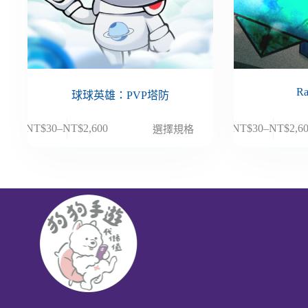
Ra
球球英雄：PVP塔防
此
此
NT$
30
–
NT$
2,600
NT$
30
–
NT$
2,6
選擇規格
價
價
產
產
格
格
品
品
範
範
有
有
圍：
圍：
多
多
NT$30
NT$30
種
種
到
到
款
款
NT$2,600
NT$2,6
式。
式。
可
可
在
在
產
產
品
品