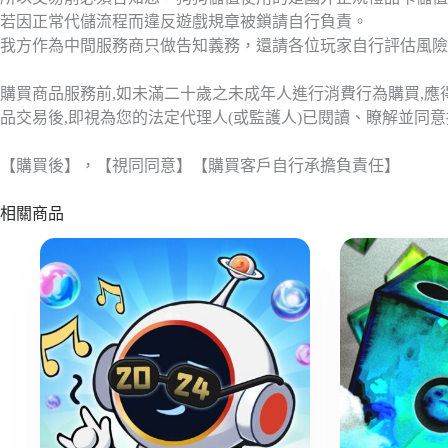
若因正常代儲流程而違反遊戲規章被鎖請自行負責。
我方作為中間服務商只做告知義務，還請各位玩家自行評估風險
購買商品服務前,如未滿二十歲之未成年人進行消費行為購買,
品交易後,即視為您的法定代理人(或監護人)已閱讀、瞭解並同
【購買後】，【視同同意】【購買客戶自行承擔負責任】
相關商品