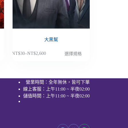
大黑幫
此
NT$
30
–
NT$
2,600
選擇規格
價
產
格
品
範
有
圍：
多
營業時間：全年無休，皆可下單
NT$30
種
線上客服：上午11:00 ~ 半夜02:00
到
款
NT$2,600
儲值時間：上午11:00 ~ 半夜02:00
式。
可
在
產
品