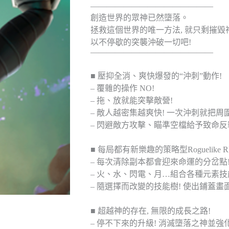
———————————————
創造世界的眾神已然墮落。
拯救這個世界的唯一方法, 就只剩摧毀
以不停歇的突襲沖破一切吧!
———————————————
■ 壓抑全消、爽快爆發的“沖刺”動作!
– 覆雜的操作 NO!
– 拖、放就能突擊敵營!
– 敵人越密集越爽快! 一次沖刺就把周
– 閃避敵方攻擊、瞄準空檔給予致命反
■ 每局都有新樂趣的策略型Roguelike R
– 每次清除副本都會迎來命運的分岔點
– 火、水、閃電、月…組合各種元素技
– 隨選擇而改變的技能樹! 使出鋪蓋畫
■ 超越神的存在, 無限的成長之路!
– 停不下來的升級! 消滅墮落之神並強