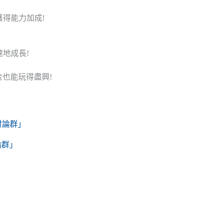
獲得能力加成!
速地成長!
金也能玩得盡興!
NE討論群」
討論群」