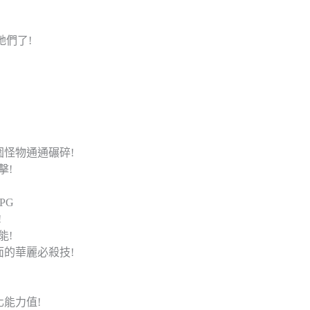
祂們了!
圍怪物通通碾碎!
擊!
PG
!
能!
面的華麗必殺技!
化能力值!