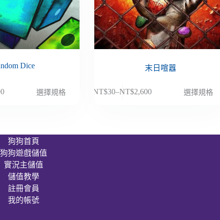
ndom Dice
末日喧囂
此
00
NT$
30
–
NT$
2,600
選擇規格
選擇規格
價
產
格
品
範
有
圍：
多
狗狗首頁
NT$30
種
狗狗遊戲儲值
到
款
00
NT$2,600
實況主儲值
式。
儲值教學
可
註冊會員
在
我的帳號
產
品