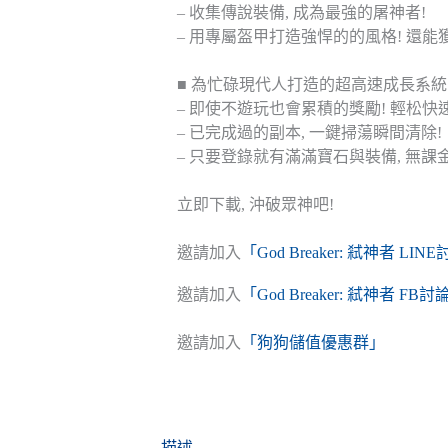
– 收集傳說裝備, 成為最強的屠神者!
– 用專屬盔甲打造強悍的的風格! 還能
■ 為忙碌現代人打造的超高速成長系統
– 即使不遊玩也會累積的獎勵! 輕松快
– 已完成過的副本, 一鍵掃蕩瞬間清除!
– 只要登錄就有滿滿寶石與裝備, 無課
立即下載, 沖破眾神吧!
邀請加入
「God Breaker: 弒神者 LI
邀請加入
「God Breaker: 弒神者 FB
邀請加入
「狗狗儲值優惠群」
描述