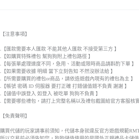
【注意事項】
.【匯款需要本人匯款 不能其他人匯款 不接受第三方 】
.【如購買特殊禮包 幫狗狗附上禮包路徑 】
.【每張單處理速度不同，急用、活動或限時商品請斟酌下單 】
.【如果需要收據 明細 當下立刻告知 不然沒辦法給 】
.【所需要購買的禮包or商品，請依造遊戲內現有的禮包為主 】
.【帳號 密碼 ID 伺服器 要打正確 打錯儲值錯不負責 謝謝 】
.【儲值中誤登入 如登入 被吃單 狗狗不負責 】
.【需要哪些禮包，請打上完整名稱以及禮包截圖給官方客服核
【免責聲明】
購買代儲的玩家請事前須知，代儲本身就違反官方遊戲規範RM
所以交易前必須告知您，狗狗儲值使用的是國外正規禮品卡儲值