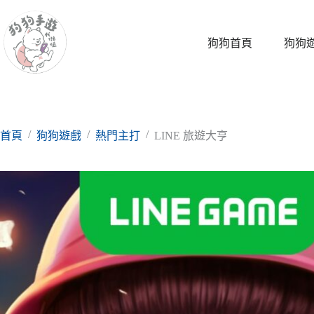
跳
至
主
狗狗首頁
狗狗
要
內
容
/
/
/
首頁
狗狗遊戲
熱門主打
LINE 旅遊大亨