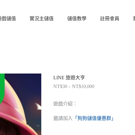
遊戲儲值
實況主儲值
儲值教學
註冊會員
LINE 旅遊大亨
NT$
30
–
NT$
10,000
價
格
範
遊戲介紹：
圍：
NT$30
邀請加入
「狗狗儲值優惠群」
到
NT$10,000