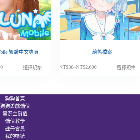
obile 繁體中文專頁
蔚藍檔案
此
00
NT$
30
–
NT$
2,600
選擇規格
選擇規格
價
產
格
品
範
有
圍：
多
狗狗首頁
NT$30
種
狗狗遊戲儲值
到
款
00
NT$2,600
實況主儲值
式。
儲值教學
可
註冊會員
在
我的帳號
產