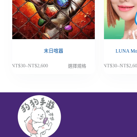
末日喧囂
LUNA M
此
此
NT$
30
–
NT$
2,600
NT$
30
–
NT$
2,6
選擇規格
價
價
產
產
格
格
品
品
範
範
有
有
圍：
圍：
多
多
NT$30
NT$30
種
種
到
到
款
款
NT$2,600
NT$2,6
式。
式。
可
可
在
在
產
產