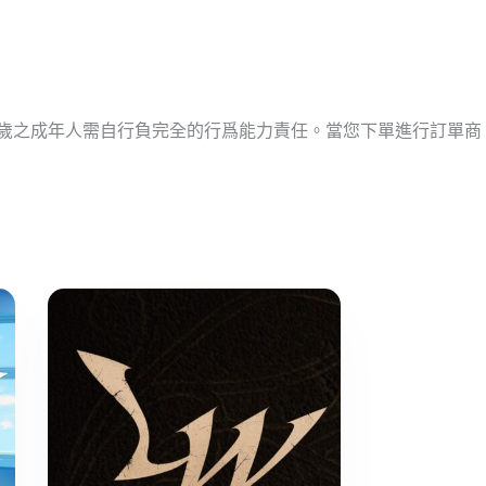
十歲之成年人需自行負完全的行爲能力責任。當您下單進行訂單商