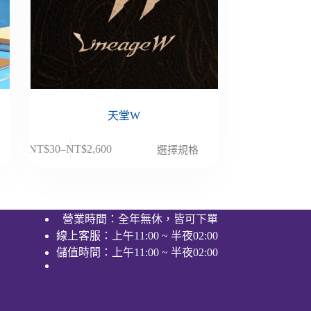
天堂W
此
NT$
30
–
NT$
2,600
選擇規格
價
產
格
品
範
有
圍：
多
營業時間：全年無休，皆可下單
NT$30
種
線上客服：上午11:00 ~ 半夜02:00
到
款
NT$2,600
儲值時間：上午11:00 ~ 半夜02:00
式。
可
在
產