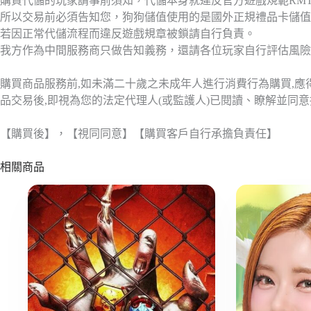
購買代儲的玩家請事前須知，代儲本身就違反官方遊戲規範RM
所以交易前必須告知您，狗狗儲值使用的是國外正規禮品卡儲值
若因正常代儲流程而違反遊戲規章被鎖請自行負責。
我方作為中間服務商只做告知義務，還請各位玩家自行評估風險
購買商品服務前,如未滿二十歲之未成年人進行消費行為購買,
品交易後,即視為您的法定代理人(或監護人)已閱讀、瞭解並同
【購買後】，【視同同意】【購買客戶自行承擔負責任】
相關商品