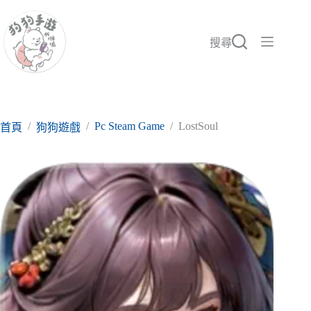
跳
至
主
搜尋
要
內
容
/
/
Pc Steam Game
/
LostSoul
首頁
狗狗遊戲