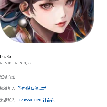
LostSoul
NT$
30
–
NT$
10,000
價
格
範
遊戲介紹：
圍：
NT$30
邀請加入
「狗狗儲值優惠群」
到
NT$10,000
邀請加入「
LostSoul LINE討論群
」