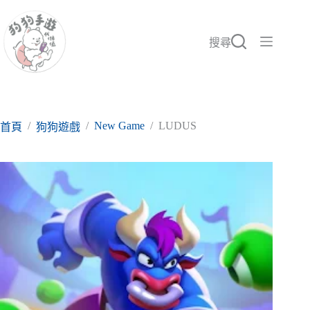
跳
至
主
搜尋
要
內
容
/
/
New Game
/
LUDUS
首頁
狗狗遊戲