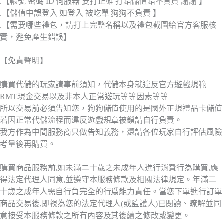
.【帳號 密碼 ID 伺服器 要打正確 打錯儲值錯不負責 謝謝 】
.【儲值中誤登入 如登入 被吃單 狗狗不負責 】
.【需要哪些禮包，請打上完整名稱以及禮包截圖給官方客服核
實，避免產生錯誤】
【免責聲明】
購買代儲的玩家請事前須知，代儲本身就違反官方遊戲規範
RMT現金交易以及非本人正常遊玩等等因素等等
所以交易前必須告知您，狗狗儲值使用的是國外正規禮品卡儲值
若因正常代儲流程而違反遊戲規章被鎖請自行負責。
我方作為中間服務商只做告知義務，還請各位玩家自行評估風險
考量後再購買。
購買商品服務前,如未滿二十歲之未成年人進行消費行為購買,應
得法定代理人同意,並遵守本服務條款及相關法律規定。年滿二
十歲之成年人需自行負完全的行爲能力責任。當您下單進行訂單
商品交易後,即視為您的法定代理人(或監護人)已閱讀、瞭解並同
意接受本服務條款之所有內容及其後續之修改或變更。