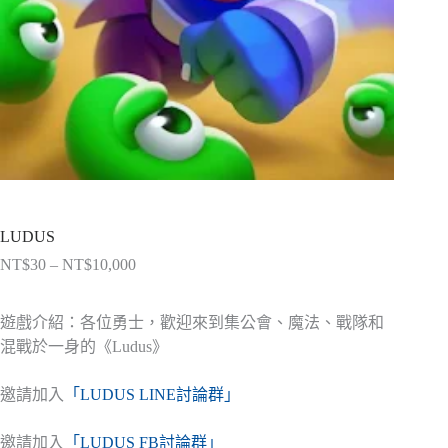
LUDUS
NT$
30
–
NT$
10,000
價
格
範
遊戲介紹：各位勇士，歡迎來到集公會、魔法、戰隊和
圍：
混戰於一身的《Ludus》
NT$30
到
邀請加入
「LUDUS LINE討論群」
NT$10,000
邀請加入
「LUDUS FB討論群」