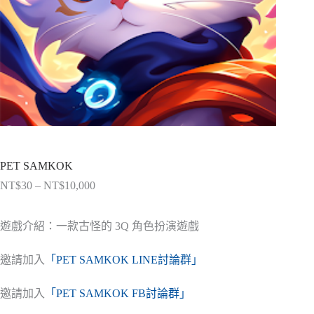
PET SAMKOK
NT$
30
–
NT$
10,000
價
格
範
遊戲介紹：一款古怪的 3Q 角色扮演遊戲
圍：
NT$30
邀請加入
「PET SAMKOK LINE討論群」
到
NT$10,000
邀請加入
「PET SAMKOK FB討論群」