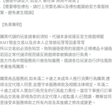
.【儲值中誤登入 如登入 被吃單 狗狗不負責 】
.【需要哪些禮包，請打上完整名稱以及禮包截圖給官方客服核
實，避免產生錯誤】
【免責聲明】
購買代儲的玩家請事前須知，代儲本身就違反官方遊戲規範
RMT現金交易以及非本人正常遊玩等等因素等等
所以交易前必須告知您，狗狗儲值使用的是國外正規禮品卡儲值
若因正常代儲流程而違反遊戲規章被鎖請自行負責。
我方作為中間服務商只做告知義務，還請各位玩家自行評估風險
考量後再購買。
購買商品服務前,如未滿二十歲之未成年人進行消費行為購買,應
得法定代理人同意,並遵守本服務條款及相關法律規定。年滿二
十歲之成年人需自行負完全的行爲能力責任。當您下單進行訂單
商品交易後,即視為您的法定代理人(或監護人)已閱讀、瞭解並同
意接受本服務條款之所有內容及其後續之修改或變更。