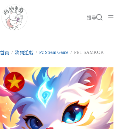
跳
至
主
搜尋
要
內
容
/
/
Pc Steam Game
/
PET SAMKOK
首頁
狗狗遊戲