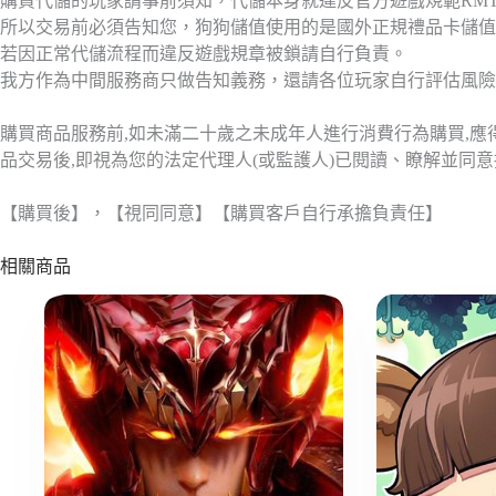
購買代儲的玩家請事前須知，代儲本身就違反官方遊戲規範RM
所以交易前必須告知您，狗狗儲值使用的是國外正規禮品卡儲值
若因正常代儲流程而違反遊戲規章被鎖請自行負責。
我方作為中間服務商只做告知義務，還請各位玩家自行評估風險
購買商品服務前,如未滿二十歲之未成年人進行消費行為購買,
品交易後,即視為您的法定代理人(或監護人)已閱讀、瞭解並同
【購買後】，【視同同意】【購買客戶自行承擔負責任】
相關商品