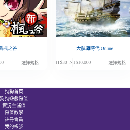
新楓之谷
大航海時代 Online
此
00
NT$
30
–
NT$
10,000
選擇規格
選擇規格
價
產
格
品
範
有
圍：
多
狗狗首頁
NT$30
種
狗狗遊戲儲值
到
款
000
NT$10,000
實況主儲值
式。
儲值教學
可
註冊會員
在
我的帳號
產