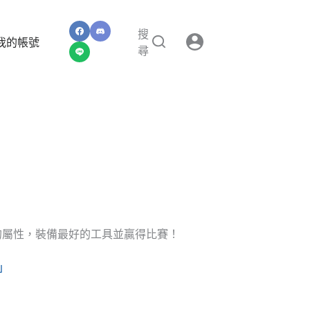
搜
我的帳號
尋
他的屬性，裝備最好的工具並贏得比賽！
群」