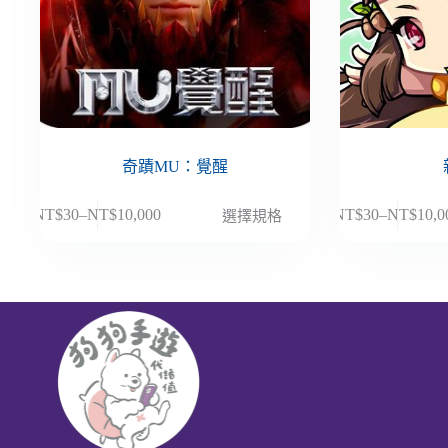
奇蹟MU：覺醒
此
此
NT$
30
–
NT$
10,000
NT$
30
–
NT$
10,0
選擇規格
價
價
產
產
格
格
品
品
範
範
有
有
圍：
圍：
多
多
NT$30
NT$30
種
種
到
到
款
款
NT$10,000
NT$10,
式。
式。
可
可
在
在
產
產