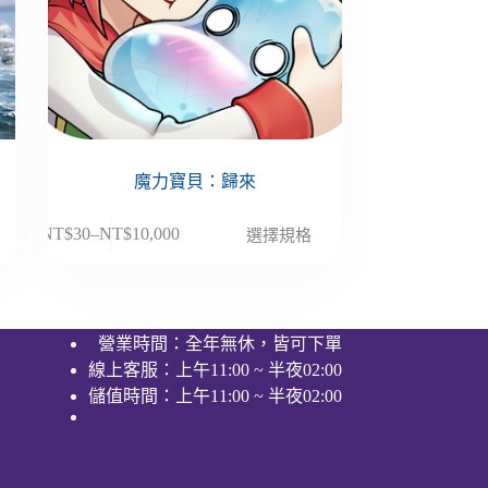
魔力寶貝：歸來
此
NT$
30
–
NT$
10,000
選擇規格
價
產
格
品
範
有
圍：
多
營業時間：全年無休，皆可下單
NT$30
種
線上客服：上午11:00 ~ 半夜02:00
到
款
NT$10,000
儲值時間：上午11:00 ~ 半夜02:00
式。
可
在
產