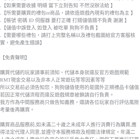
.【如果需要收據 明細 當下立刻告知 不然沒辦法給 】
.【所需要購買的禮包or商品，請依造遊戲內現有的禮包為主 】
.【帳號 密碼 ID 伺服器 要打正確 打錯儲值錯不負責 謝謝 】
.【儲值中誤登入 如登入 被吃單 狗狗不負責 】
.【需要哪些禮包，請打上完整名稱以及禮包截圖給官方客服核
實，避免產生錯誤】
【免責聲明】
購買代儲的玩家請事前須知，代儲本身就違反官方遊戲規範
RMT現金交易以及非本人正常遊玩等等因素等等
所以交易前必須告知您，狗狗儲值使用的是國外正規禮品卡儲值
若因正常代儲流程而違反遊戲規章被鎖請自行負責。
我方作為中間服務商只做告知義務，還請各位玩家自行評估風險
考量後再購買。
購買商品服務前,如未滿二十歲之未成年人進行消費行為購買,應
得法定代理人同意,並遵守本服務條款及相關法律規定。年滿二