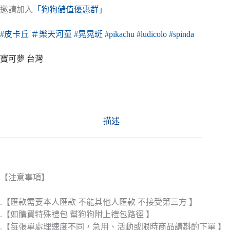
邀請加入
「狗狗儲值優惠群」
#皮卡丘
＃樂天河童
#晃晃斑
#pikachu
#ludicolo
#spinda
寶可夢 台灣
描述
【注意事項】
.【匯款需要本人匯款 不能其他人匯款 不接受第三方 】
.【如購買特殊禮包 幫狗狗附上禮包路徑 】
.【每張單處理速度不同，急用、活動或限時商品請斟酌下單 】