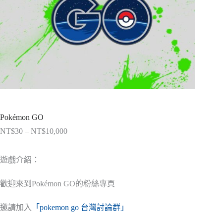
Pokémon GO
NT$
30
–
NT$
10,000
價
格
範
遊戲介紹：
圍：
NT$30
歡迎來到Pokémon GO的粉絲專頁
到
NT$10,000
邀請加入
「pokemon go 台灣討論群」