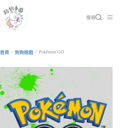
跳
至
主
搜尋
要
內
容
/
/
Pokémon GO
首頁
狗狗遊戲