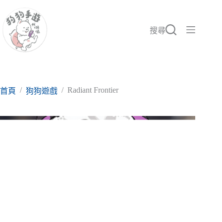
跳
至
主
搜尋
要
內
容
/
/
Radiant Frontier
首頁
狗狗遊戲