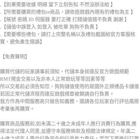
.【如果需要收據 明細 當下立刻告知 不然沒辦法給 】
.【所需要購買的禮包or商品，請依造遊戲內現有的禮包為主 】
.【帳號 密碼 ID 伺服器 要打正確 打錯儲值錯不負責 謝謝 】
.【儲值中誤登入 如登入 被吃單 狗狗不負責 】
.【需要哪些禮包，請打上完整名稱以及禮包截圖給官方客服核
實，避免產生錯誤】
【免責聲明】
購買代儲的玩家請事前須知，代儲本身就違反官方遊戲規範
RMT現金交易以及非本人正常遊玩等等因素等等
所以交易前必須告知您，狗狗儲值使用的是國外正規禮品卡儲值
若因正常代儲流程而違反遊戲規章被鎖請自行負責。
我方作為中間服務商只做告知義務，還請各位玩家自行評估風險
考量後再購買。
購買商品服務前,如未滿二十歲之未成年人進行消費行為購買,應
得法定代理人同意,並遵守本服務條款及相關法律規定。年滿二
十歲之成年人需自行負完全的行爲能力責任。當您下單進行訂單